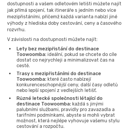
dostupnosti a vašem odletovém letišti můžete najít
jak přímá spojení, tak itineráře s jedním nebo více
mezipřistáními, přičemž každá varianta nabízí jiné
výhody z hlediska doby cestování, ceny a časového
rozvrhu.
V závislosti na dostupnosti můžete najít:
Lety bez mezipřistání do destinace
Toowoomba:
ideální, pokud se chcete do cíle
dostat co nejrychleji a minimalizovat čas na
cestě.
Trasy s mezipřistáními do destinace
Toowoomba:
které často nabízejí
konkurenceschopnější ceny, další časy odletů
nebo lepší spojení z vedlejších letišť.
Různé letecké společnosti létající do
destinace Toowoomba:
každá s jinými
palubními službami, pravidly pro zavazadla a
tarifními podmínkami, abyste si mohli vybrat
možnost, která nejlépe vyhovuje vašemu stylu
cestování a rozpočtu.