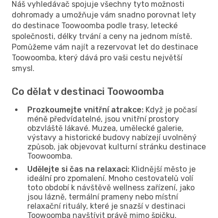
Náš vyhledávač spojuje všechny tyto možnosti
dohromady a umožňuje vám snadno porovnat lety
do destinace Toowoomba podle trasy, letecké
společnosti, délky trvání a ceny na jednom místě.
Pomůžeme vám najít a rezervovat let do destinace
Toowoomba, který dává pro vaši cestu největší
smysl.
Co dělat v destinaci Toowoomba
Prozkoumejte vnitřní atrakce:
Když je počasí
méně předvídatelné, jsou vnitřní prostory
obzvláště lákavé. Muzea, umělecké galerie,
výstavy a historické budovy nabízejí uvolněný
způsob, jak objevovat kulturní stránku destinace
Toowoomba.
Udělejte si čas na relaxaci:
Klidnější město je
ideální pro zpomalení. Mnoho cestovatelů volí
toto období k návštěvě wellness zařízení, jako
jsou lázně, termální prameny nebo místní
relaxační rituály, které je snazší v destinaci
Toowoomba navštívit právě mimo špičku.