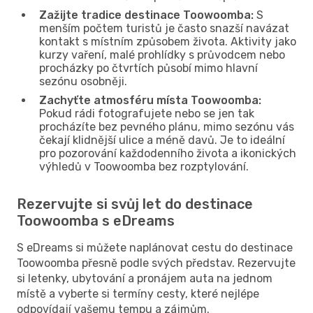
Zažijte tradice destinace Toowoomba:
S
menším počtem turistů je často snazší navázat
kontakt s místním způsobem života. Aktivity jako
kurzy vaření, malé prohlídky s průvodcem nebo
procházky po čtvrtích působí mimo hlavní
sezónu osobněji.
Zachyťte atmosféru místa Toowoomba:
Pokud rádi fotografujete nebo se jen tak
procházíte bez pevného plánu, mimo sezónu vás
čekají klidnější ulice a méně davů. Je to ideální
pro pozorování každodenního života a ikonických
výhledů v Toowoomba bez rozptylování.
Rezervujte si svůj let do destinace
Toowoomba s eDreams
S eDreams si můžete naplánovat cestu do destinace
Toowoomba přesně podle svých představ. Rezervujte
si letenky, ubytování a pronájem auta na jednom
místě a vyberte si termíny cesty, které nejlépe
odpovídají vašemu tempu a zájmům.