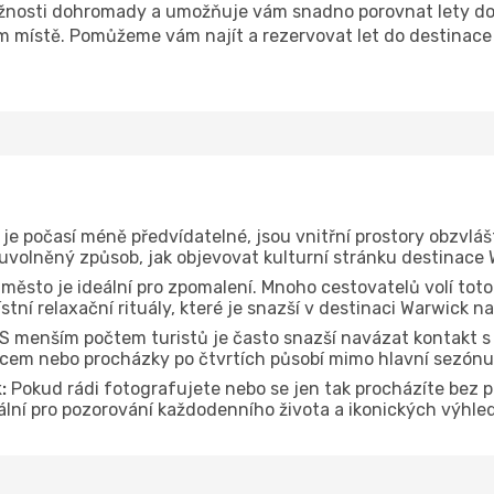
nosti dohromady a umožňuje vám snadno porovnat lety do d
om místě. Pomůžeme vám najít a rezervovat let do destinace 
je počasí méně předvídatelné, jsou vnitřní prostory obzvláš
 uvolněný způsob, jak objevovat kulturní stránku destinace 
 město je ideální pro zpomalení. Mnoho cestovatelů volí toto
tní relaxační rituály, které je snazší v destinaci Warwick n
S menším počtem turistů je často snazší navázat kontakt s 
dcem nebo procházky po čtvrtích působí mimo hlavní sezónu
:
Pokud rádi fotografujete nebo se jen tak procházíte bez 
eální pro pozorování každodenního života a ikonických výhle