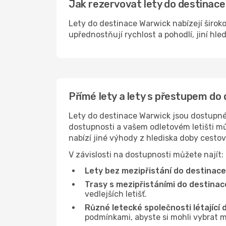
Jak rezervovat lety do destinace
Lety do destinace Warwick nabízejí široko
upřednostňují rychlost a pohodlí, jiní hle
Přímé lety a lety s přestupem do
Lety do destinace Warwick jsou dostupné n
dostupnosti a vašem odletovém letišti můž
nabízí jiné výhody z hlediska doby cesto
V závislosti na dostupnosti můžete najít:
Lety bez mezipřistání do destinace
Trasy s mezipřistáními do destinac
vedlejších letišť.
Různé letecké společnosti létající
podmínkami, abyste si mohli vybrat m