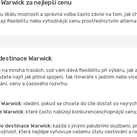
 Warwick za nejlepší cenu
u škálu možností a správná volba často závisí na tom, jak c
dají flexibilitu nebo výhodnější cenu prostřednictvím alterna
 destinace Warwick
a mnoha trasách, což vám dává flexibilitu při výběru, jak a
ete najít jak přímá spojení, tak itineráře s jedním nebo víc
vání, ceny a časového rozvrhu.
 Warwick:
ideální, pokud se chcete do cíle dostat co nejrych
e Warwick:
které často nabízejí konkurenceschopnější ceny, 
 do destinace Warwick:
každá s jinými palubními službami, pr
ožnost, která nejlépe vyhovuje vašemu stylu cestování a r