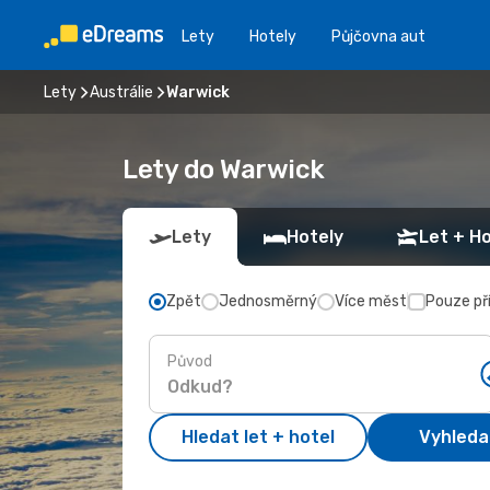
Lety
Hotely
Půjčovna aut
Lety
Austrálie
Warwick
Lety do Warwick
Lety
Hotely
Let + Ho
Zpět
Jednosměrný
Více měst
Pouze př
Původ
Hledat let + hotel
Vyhleda