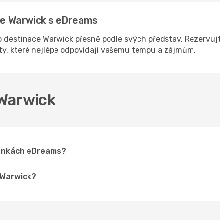
ace Warwick s eDreams
 destinace Warwick přesně podle svých představ. Rezervujte
sty, které nejlépe odpovídají vašemu tempu a zájmům.
 Warwick
tránkách eDreams?
o Warwick?