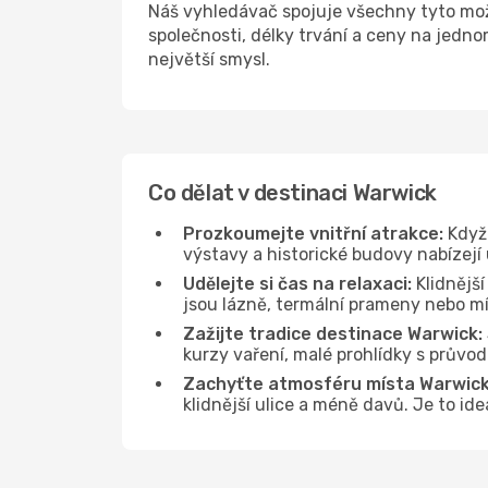
Náš vyhledávač spojuje všechny tyto mož
společnosti, délky trvání a ceny na jedn
největší smysl.
Co dělat v destinaci Warwick
Prozkoumejte vnitřní atrakce:
Když 
výstavy a historické budovy nabízejí
Udělejte si čas na relaxaci:
Klidnější
jsou lázně, termální prameny nebo mís
Zažijte tradice destinace Warwick:
kurzy vaření, malé prohlídky s průvo
Zachyťte atmosféru místa Warwick
klidnější ulice a méně davů. Je to id