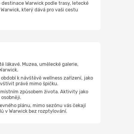
estinace Warwick podle trasy, letecké
Warwick, který dává pro vaši cestu
tě lákavé. Muzea, umělecké galerie,
Warwick.
 období k návštěvě wellness zařízení, jako
avštívit právě mimo špičku.
místním způsobem života. Aktivity jako
 osobněji.
pevného plánu, mimo sezónu vás čekají
dů v Warwick bez rozptylování.