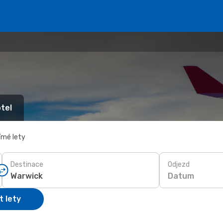
tel
ímé lety
Destinace
Odjezd
Datum
t lety