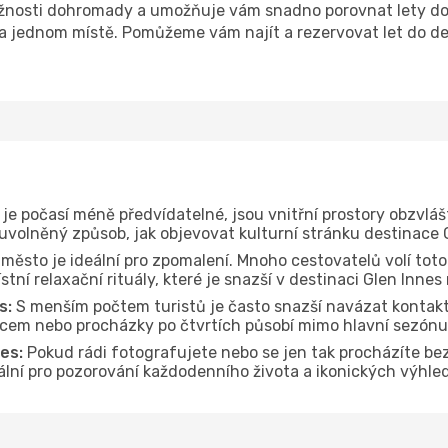
nosti dohromady a umožňuje vám snadno porovnat lety do d
na jednom místě. Pomůžeme vám najít a rezervovat let do de
je počasí méně předvídatelné, jsou vnitřní prostory obzvláš
 uvolněný způsob, jak objevovat kulturní stránku destinace 
 město je ideální pro zpomalení. Mnoho cestovatelů volí toto
tní relaxační rituály, které je snazší v destinaci Glen Innes
s:
S menším počtem turistů je často snazší navázat kontakt
dcem nebo procházky po čtvrtích působí mimo hlavní sezónu
es:
Pokud rádi fotografujete nebo se jen tak procházíte be
eální pro pozorování každodenního života a ikonických výhle