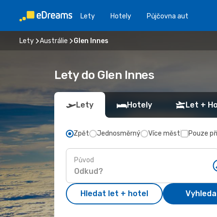
Lety
Hotely
Půjčovna aut
Lety
Austrálie
Glen Innes
Lety do Glen Innes
Lety
Hotely
Let + Ho
Zpět
Jednosměrný
Více měst
Pouze př
Původ
Hledat let + hotel
Vyhleda