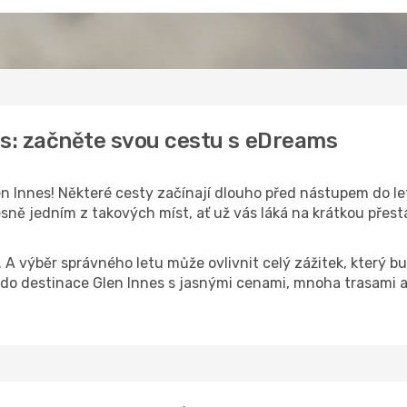
es: začněte svou cestu s eDreams
n Innes! Některé cesty začínají dlouho před nástupem do leta
sně jedním z takových míst, ať už vás láká na krátkou přestá
k. A výběr správného letu může ovlivnit celý zážitek, který
o destinace Glen Innes s jasnými cenami, mnoha trasami a