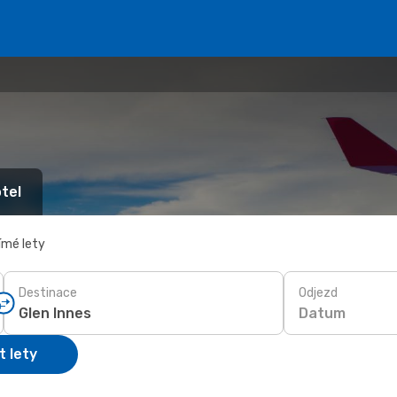
tel
ímé lety
Destinace
Odjezd
Datum
t lety