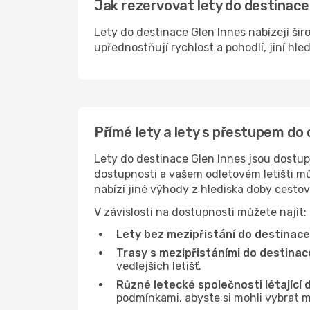
Jak rezervovat lety do destinace 
Lety do destinace Glen Innes nabízejí šir
upřednostňují rychlost a pohodlí, jiní hle
Přímé lety a lety s přestupem do
Lety do destinace Glen Innes jsou dostupn
dostupnosti a vašem odletovém letišti můž
nabízí jiné výhody z hlediska doby cesto
V závislosti na dostupnosti můžete najít:
Lety bez mezipřistání do destinace
Trasy s mezipřistáními do destinac
vedlejších letišť.
Různé letecké společnosti létající 
podmínkami, abyste si mohli vybrat m