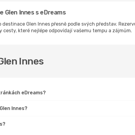
ace Glen Innes s eDreams
destinace Glen Innes přesně podle svých představ. Rezervu
ny cesty, které nejlépe odpovídají vašemu tempu a zájmům.
 Glen Innes
 stránkách eDreams?
 Glen Innes?
es?