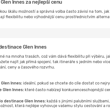
Glen Innes za nejlepší cenu
okou škálu možností a správná volba často závisí na tom, ja
dají flexibilitu nebo výhodnější cenu prostřednictvím alterna
 destinace Glen Innes
é na mnoha trasách, což vám dává flexibilitu při výběru, ja
ete najít jak přímá spojení, tak itineráře s jedním nebo víc
vání, ceny a časového rozvrhu.
 Glen Innes:
ideální, pokud se chcete do cíle dostat co nejry
e Glen Innes:
které často nabízejí konkurenceschopnější ceny
do destinace Glen Innes:
každá s jinými palubními službami,
ožnost, která nejlépe vyhovuje vašemu stylu cestování a r