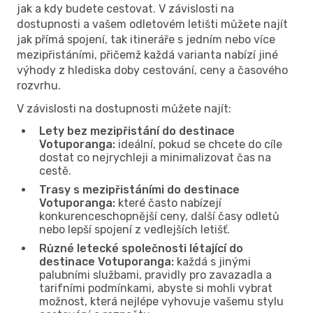
jak a kdy budete cestovat. V závislosti na
dostupnosti a vašem odletovém letišti můžete najít
jak přímá spojení, tak itineráře s jedním nebo více
mezipřistáními, přičemž každá varianta nabízí jiné
výhody z hlediska doby cestování, ceny a časového
rozvrhu.
V závislosti na dostupnosti můžete najít:
Lety bez mezipřistání do destinace
Votuporanga:
ideální, pokud se chcete do cíle
dostat co nejrychleji a minimalizovat čas na
cestě.
Trasy s mezipřistáními do destinace
Votuporanga:
které často nabízejí
konkurenceschopnější ceny, další časy odletů
nebo lepší spojení z vedlejších letišť.
Různé letecké společnosti létající do
destinace Votuporanga:
každá s jinými
palubními službami, pravidly pro zavazadla a
tarifními podmínkami, abyste si mohli vybrat
možnost, která nejlépe vyhovuje vašemu stylu