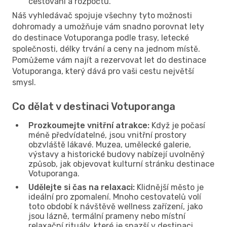
cestování a rozpočtu.
Náš vyhledávač spojuje všechny tyto možnosti
dohromady a umožňuje vám snadno porovnat lety
do destinace Votuporanga podle trasy, letecké
společnosti, délky trvání a ceny na jednom místě.
Pomůžeme vám najít a rezervovat let do destinace
Votuporanga, který dává pro vaši cestu největší
smysl.
Co dělat v destinaci Votuporanga
Prozkoumejte vnitřní atrakce:
Když je počasí
méně předvídatelné, jsou vnitřní prostory
obzvláště lákavé. Muzea, umělecké galerie,
výstavy a historické budovy nabízejí uvolněný
způsob, jak objevovat kulturní stránku destinace
Votuporanga.
Udělejte si čas na relaxaci:
Klidnější město je
ideální pro zpomalení. Mnoho cestovatelů volí
toto období k návštěvě wellness zařízení, jako
jsou lázně, termální prameny nebo místní
relaxační rituály, které je snazší v destinaci