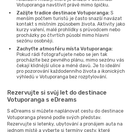
Votuporanga navštívit právě mimo špičku.
Zažijte tradice destinace Votuporanga:
S
menším počtem turistů je často snazší navázat
kontakt s místním způsobem života. Aktivity jako
kurzy vaření, malé prohlídky s průvodcem nebo
procházky po čtvrtích působí mimo hlavní
sezónu osobněji.
Zachyťte atmosféru místa Votuporanga:
Pokud rádi fotografujete nebo se jen tak
procházíte bez pevného plánu, mimo sezónu vás
čekají klidnější ulice a méně davů. Je to ideální
pro pozorování každodenního života a ikonických
výhledů v Votuporanga bez rozptylování.
Rezervujte si svůj let do destinace
Votuporanga s eDreams
S eDreams si můžete naplánovat cestu do destinace
Votuporanga přesně podle svých představ.
Rezervujte si letenky, ubytování a pronájem auta na
jednom místě a vyberte si termíny cesty, které