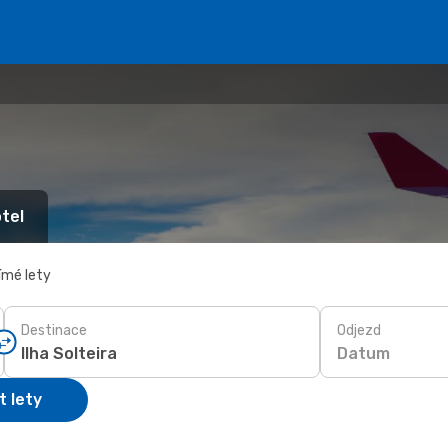
tel
ímé lety
Destinace
Odjezd
Datum
t lety