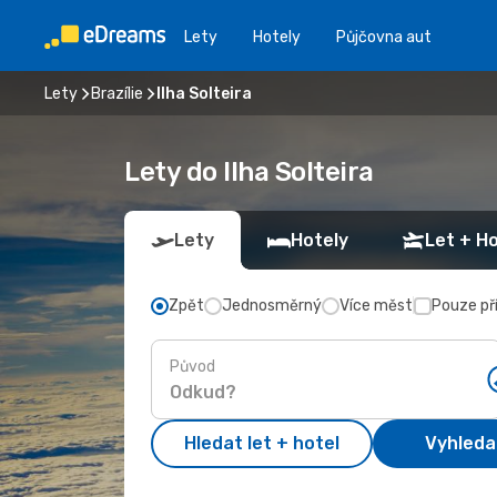
Lety
Hotely
Půjčovna aut
Lety
Brazílie
Ilha Solteira
Lety do Ilha Solteira
Lety
Hotely
Let + Ho
Zpět
Jednosměrný
Více měst
Pouze př
Původ
Hledat let + hotel
Vyhleda