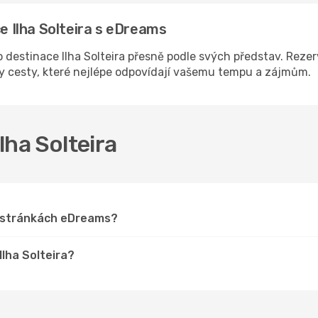
ce Ilha Solteira s eDreams
destinace Ilha Solteira přesně podle svých představ. Rezer
ny cesty, které nejlépe odpovídají vašemu tempu a zájmům.
Ilha Solteira
na stránkách eDreams?
Ilha Solteira?