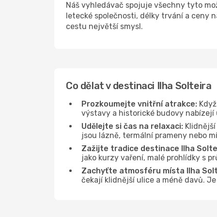
Náš vyhledávač spojuje všechny tyto mož
letecké společnosti, délky trvání a ceny 
cestu největší smysl.
Co dělat v destinaci Ilha Solteira
Prozkoumejte vnitřní atrakce:
Když 
výstavy a historické budovy nabízejí 
Udělejte si čas na relaxaci:
Klidnější
jsou lázně, termální prameny nebo míst
Zažijte tradice destinace Ilha Solte
jako kurzy vaření, malé prohlídky s 
Zachyťte atmosféru místa Ilha Solt
čekají klidnější ulice a méně davů. J