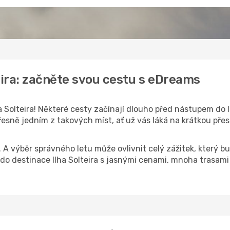
eira: začněte svou cestu s eDreams
a Solteira! Některé cesty začínají dlouho před nástupem do le
přesně jedním z takových míst, ať už vás láká na krátkou přes
k. A výběr správného letu může ovlivnit celý zážitek, který
o destinace Ilha Solteira s jasnými cenami, mnoha trasami