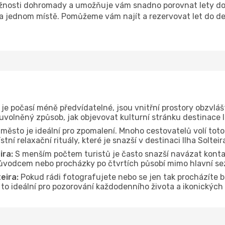
nosti dohromady a umožňuje vám snadno porovnat lety do de
na jednom místě. Pomůžeme vám najít a rezervovat let do dest
je počasí méně předvídatelné, jsou vnitřní prostory obzvláš
uvolněný způsob, jak objevovat kulturní stránku destinace Il
 město je ideální pro zpomalení. Mnoho cestovatelů volí toto
ní relaxační rituály, které je snazší v destinaci Ilha Soltei
ira:
S menším počtem turistů je často snazší navázat konta
průvodcem nebo procházky po čtvrtích působí mimo hlavní se
eira:
Pokud rádi fotografujete nebo se jen tak procházíte
e to ideální pro pozorování každodenního života a ikonických 