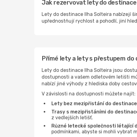
Jak rezervovat lety do destinace 
Lety do destinace Ilha Solteira nabízejí 
upřednostňují rychlost a pohodlí, jiní hle
Přímé lety a lety s přestupem do 
Lety do destinace Ilha Solteira jsou dost
dostupnosti a vašem odletovém letišti můž
nabízí jiné výhody z hlediska doby cesto
V závislosti na dostupnosti můžete najít:
Lety bez mezipřistání do destinace 
Trasy s mezipřistáními do destinace
z vedlejších letišť.
Různé letecké společnosti létající d
podmínkami, abyste si mohli vybrat m