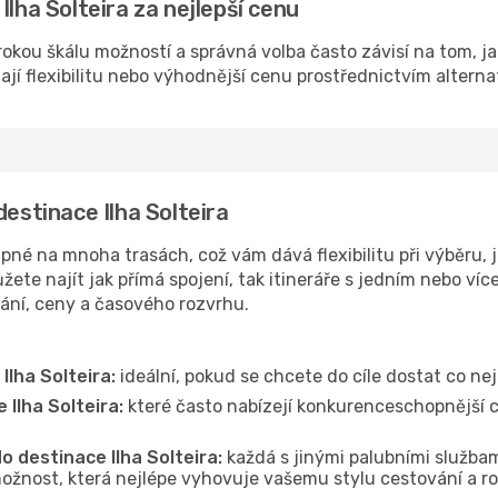
Ilha Solteira za nejlepší cenu
širokou škálu možností a správná volba často závisí na tom, j
dají flexibilitu nebo výhodnější cenu prostřednictvím alterna
destinace Ilha Solteira
upné na mnoha trasách, což vám dává flexibilitu při výběru, j
ete najít jak přímá spojení, tak itineráře s jedním nebo víc
vání, ceny a časového rozvrhu.
Ilha Solteira:
ideální, pokud se chcete do cíle dostat co nej
 Ilha Solteira:
které často nabízejí konkurenceschopnější ce
o destinace Ilha Solteira:
každá s jinými palubními službami
ožnost, která nejlépe vyhovuje vašemu stylu cestování a r