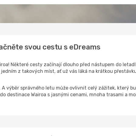
začněte svou cestu s eDreams
roa! Některé cesty začínají dlouho před nástupem do letadla
jedním z takových míst, ať už vás láká na krátkou přestávku,
k. A výběr správného letu může ovlivnit celý zážitek, který
o destinace Wairoa s jasnými cenami, mnoha trasami a mož