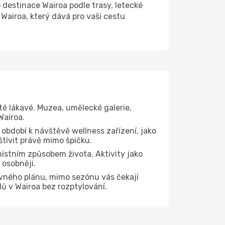
estinace Wairoa podle trasy, letecké
Wairoa, který dává pro vaši cestu
tě lákavé. Muzea, umělecké galerie,
Wairoa.
 období k návštěvě wellness zařízení, jako
štívit právě mimo špičku.
ístním způsobem života. Aktivity jako
 osobněji.
evného plánu, mimo sezónu vás čekají
dů v Wairoa bez rozptylování.