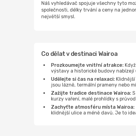
Náš vyhledávač spojuje všechny tyto mož
společnosti, délky trvání a ceny na jedn
největší smysl.
Co dělat v destinaci Wairoa
Prozkoumejte vnitřní atrakce:
Když 
výstavy a historické budovy nabízejí
Udělejte si čas na relaxaci:
Klidnější
jsou lázně, termální prameny nebo mís
Zažijte tradice destinace Wairoa:
S 
kurzy vaření, malé prohlídky s průvo
Zachyťte atmosféru místa Wairoa:
klidnější ulice a méně davů. Je to id