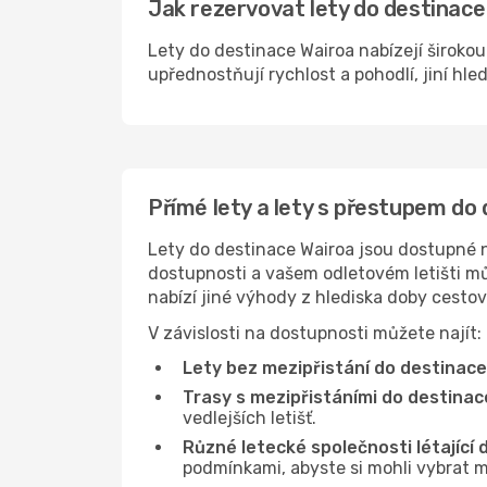
Jak rezervovat lety do destinace
Lety do destinace Wairoa nabízejí širokou
upřednostňují rychlost a pohodlí, jiní hle
Přímé lety a lety s přestupem do
Lety do destinace Wairoa jsou dostupné na
dostupnosti a vašem odletovém letišti můž
nabízí jiné výhody z hlediska doby cesto
V závislosti na dostupnosti můžete najít:
Lety bez mezipřistání do destinace
Trasy s mezipřistáními do destinac
vedlejších letišť.
Různé letecké společnosti létající 
podmínkami, abyste si mohli vybrat m