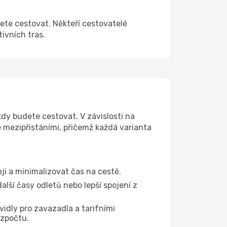
cete cestovat. Někteří cestovatelé
tivních tras.
kdy budete cestovat. V závislosti na
e mezipřistáními, přičemž každá varianta
eji a minimalizovat čas na cestě.
lší časy odletů nebo lepší spojení z
vidly pro zavazadla a tarifními
ozpočtu.