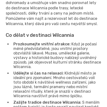
dohromady a umožňuje vám snadno porovnat lety
do destinace Wilcannia podle trasy, letecké
společnosti, délky trvání a ceny na jednom místě.
Pomůžeme vám najít a rezervovat let do destinace
Wilcannia, který dává pro vaši cestu největší smysl.
Co dělat v destinaci Wilcannia
Prozkoumejte vnitřní atrakce:
Když je počasí
méně předvídatelné, jsou vnitřní prostory
obzvláště lákavé. Muzea, umělecké galerie,
výstavy a historické budovy nabízejí uvolněný
způsob, jak objevovat kulturní stránku destinace
Wilcannia.
Udělejte si čas na relaxaci:
Klidnější město je
ideální pro zpomalení. Mnoho cestovatelů volí
toto období k návštěvě wellness zařízení, jako
jsou lázně, termální prameny nebo místní
relaxační rituály, které je snazší v destinaci
Wilcannia navštívit právě mimo špičku.
Zažijte tradice destinace Wilcannia:
S menším
počtem turistů je často snazší navázat kontakt