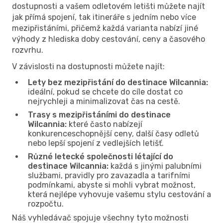
dostupnosti a vašem odletovém letišti můžete najít
jak přímá spojení, tak itineráře s jedním nebo více
mezipřistáními, přičemž každá varianta nabízí jiné
výhody z hlediska doby cestování, ceny a časového
rozvrhu.
V závislosti na dostupnosti můžete najít:
Lety bez mezipřistání do destinace Wilcannia:
ideální, pokud se chcete do cíle dostat co
nejrychleji a minimalizovat čas na cestě.
Trasy s mezipřistáními do destinace
Wilcannia:
které často nabízejí
konkurenceschopnější ceny, další časy odletů
nebo lepší spojení z vedlejších letišť.
Různé letecké společnosti létající do
destinace Wilcannia:
každá s jinými palubními
službami, pravidly pro zavazadla a tarifními
podmínkami, abyste si mohli vybrat možnost,
která nejlépe vyhovuje vašemu stylu cestování a
rozpočtu.
Náš vyhledávač spojuje všechny tyto možnosti