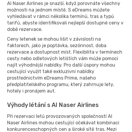
Al Naser Airlines je snazší, když porovnáte všechny
možnosti na jednom místě. S eDreams můžete
vyhledávat v rámci několika termínů, tras a typů
tarifů, abyste identifikovali nejlepší dostupné ceny v
době rezervace.
Ceny letenek se mohou lišit v závislosti na
faktorech, jako je poptávka, sezónnost, doba
rezervace a dostupnost míst. Flexibilita v termínech
cesty nebo odletových letištích vám může pomoci
najít výhodnější nabídky. Pro další úspory mohou
cestující využít také exkluzivní nabídky
prostřednictvím eDreams Prime, našeho
předplatitelského programu, který zahrnuje lety,
hotely i pronájem aut.
Výhody létání s Al Naser Airlines
Při rezervaci letů provozovaných společností Al
Naser Airlines mohou cestující očekávat kombinaci
konkurenceschopných cen a široké sítě tras. Mezi