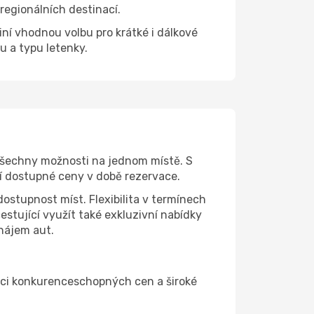
 regionálních destinací.
činí vhodnou volbu pro krátké i dálkové
u a typu letenky.
 všechny možnosti na jednom místě. S
ší dostupné ceny v době rezervace.
dostupnost míst. Flexibilita v termínech
stující využít také exkluzivní nabídky
onájem aut.
aci konkurenceschopných cen a široké