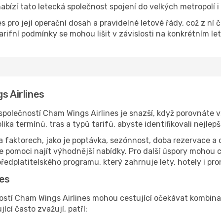
nabízí tato letecká společnost spojení do velkých metropolí i
s pro její operační dosah a pravidelné letové řády, což z ní 
arifní podmínky se mohou lišit v závislosti na konkrétním let
s Airlines
společností Cham Wings Airlines je snazší, když porovnáte
a termínů, tras a typů tarifů, abyste identifikovali nejlep
na faktorech, jako je poptávka, sezónnost, doba rezervace a 
 pomoci najít výhodnější nabídky. Pro další úspory mohou ce
edplatitelského programu, který zahrnuje lety, hotely i pr
nes
ností Cham Wings Airlines mohou cestující očekávat kombin
jící často zvažují, patří: