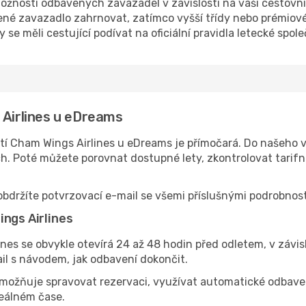
ožností odbavených zavazadel v závislosti na vaší cestovní tř
é zavazadlo zahrnovat, zatímco vyšší třídy nebo prémiové ta
 se měli cestující podívat na oficiální pravidla letecké spole
 Airlines u eDreams
í Cham Wings Airlines u eDreams je přímočará. Do našeho 
cích. Poté můžete porovnat dostupné lety, zkontrolovat tari
bdržíte potvrzovací e-mail se všemi příslušnými podrobnost
ings Airlines
nes se obvykle otevírá 24 až 48 hodin před odletem, v závisl
il s návodem, jak odbavení dokončit.
možňuje spravovat rezervaci, využívat automatické odbavení 
reálném čase.