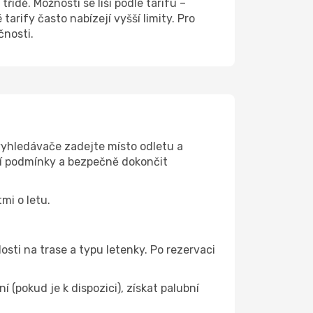
ídě. Možnosti se liší podle tarifu –
rify často nabízejí vyšší limity. Pro
čnosti.
vyhledávače zadejte místo odletu a
fní podmínky a bezpečně dokončit
mi o letu.
osti na trase a typu letenky. Po rezervaci
(pokud je k dispozici), získat palubní