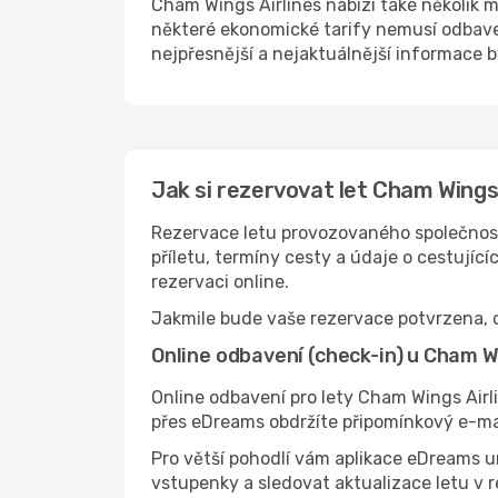
Cham Wings Airlines nabízí také několik m
některé ekonomické tarify nemusí odbaven
nejpřesnější a nejaktuálnější informace by
Jak si rezervovat let Cham Wings
Rezervace letu provozovaného společnost
příletu, termíny cesty a údaje o cestují
rezervaci online.
Jakmile bude vaše rezervace potvrzena, o
Online odbavení (check-in) u Cham W
Online odbavení pro lety Cham Wings Airli
přes eDreams obdržíte připomínkový e-ma
Pro větší pohodlí vám aplikace eDreams u
vstupenky a sledovat aktualizace letu v 