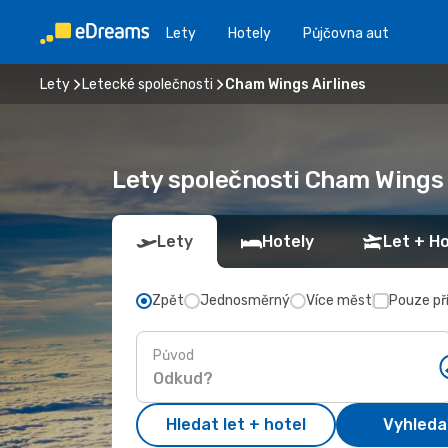
Lety
Hotely
Půjčovna aut
Lety
Letecké společnosti
Cham Wings Airlines
Lety společnosti Cham Wings 
Lety
Hotely
Let + Ho
Zpět
Jednosměrný
Více měst
Pouze př
Původ
Hledat let + hotel
Vyhleda