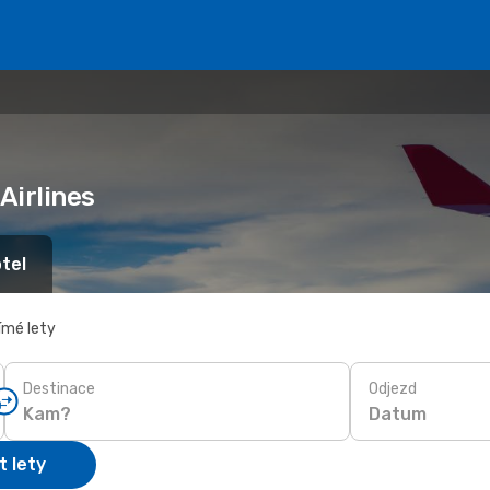
Airlines
tel
ímé lety
Destinace
Odjezd
Datum
t lety