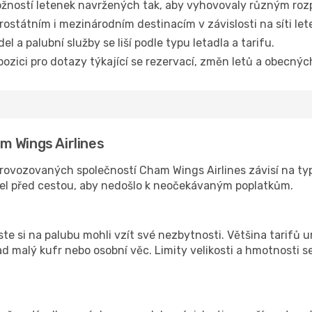
žností letenek navržených tak, aby vyhovovaly různým ro
trostátním i mezinárodním destinacím v závislosti na síti le
l a palubní služby se liší podle typu letadla a tarifu.
ozici pro dotazy týkající se rezervací, změn letů a obecný
m Wings Airlines
ovozovaných společností Cham Wings Airlines závisí na typu
el před cestou, aby nedošlo k neočekávaným poplatkům.
ste si na palubu mohli vzít své nezbytnosti. Většina tarifů 
ad malý kufr nebo osobní věc. Limity velikosti a hmotnosti s