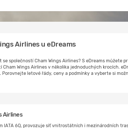
Wings Airlines u eDreams
 let se společností Cham Wings Airlines? S eDreams můžete 
tí Cham Wings Airlines v několika jednoduchých krocích. e
 Porovnejte letové řády, ceny a podmínky a vyberte si možn
 Airlines
IATA 6Q, provozuje síť vnitrostátních i mezinárodních tras, 