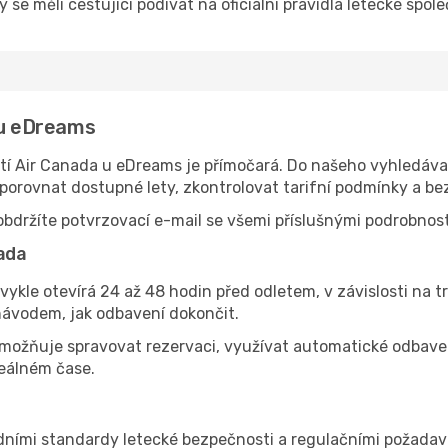
 se měli cestující podívat na oficiální pravidla letecké spole
 u eDreams
í Air Canada u eDreams je přímočará. Do našeho vyhledávače
 porovnat dostupné lety, zkontrolovat tarifní podmínky a be
bdržíte potvrzovací e-mail se všemi příslušnými podrobnost
nada
vykle otevírá 24 až 48 hodin před odletem, v závislosti na tr
návodem, jak odbavení dokončit.
možňuje spravovat rezervaci, využívat automatické odbavení 
reálném čase.
ními standardy letecké bezpečnosti a regulačními požadavk