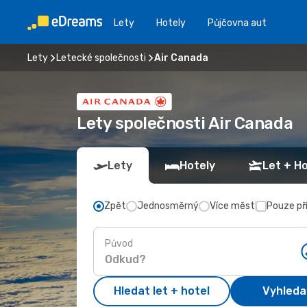
Lety
Hotely
Půjčovna aut
Lety
Letecké společnosti
Air Canada
Lety společnosti Air Canada
Lety
Hotely
Let + Ho
Zpět
Jednosměrný
Více měst
Pouze př
Původ
Hledat let + hotel
Vyhleda