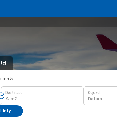
tel
ímé lety
Destinace
Odjezd
Datum
t lety