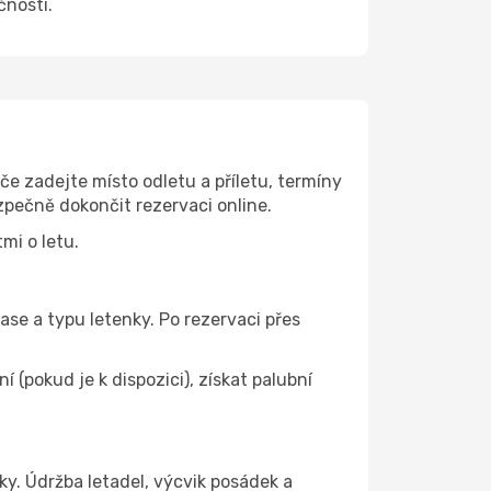
čnosti.
 zadejte místo odletu a příletu, termíny
zpečně dokončit rezervaci online.
mi o letu.
ase a typu letenky. Po rezervaci přes
(pokud je k dispozici), získat palubní
y. Údržba letadel, výcvik posádek a