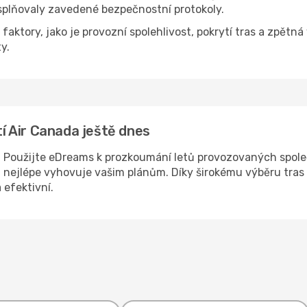
splňovaly zavedené bezpečnostní protokoly.
aktory, jako je provozní spolehlivost, pokrytí tras a zpětná
y.
tí Air Canada ještě dnes
u? Použijte eDreams k prozkoumání letů provozovaných spole
á nejlépe vyhovuje vašim plánům. Díky širokému výběru tras 
 efektivní.