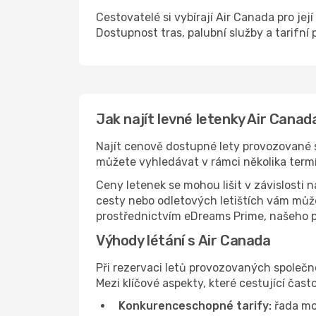
Cestovatelé si vybírají Air Canada pro jej
Dostupnost tras, palubní služby a tarifní 
Jak najít levné letenky Air Canad
Najít cenově dostupné lety provozované 
můžete vyhledávat v rámci několika termín
Ceny letenek se mohou lišit v závislosti 
cesty nebo odletových letištích vám může
prostřednictvím eDreams Prime, našeho př
Výhody létání s Air Canada
Při rezervaci letů provozovaných společn
Mezi klíčové aspekty, které cestující často
Konkurenceschopné tarify:
řada mo