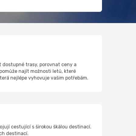
t dostupné trasy, porovnat ceny a
omůže najít možnosti letů, které
která nejlépe vyhovuje vašim potřebám.
ují cestující s širokou škálou destinací.
ch destinací.