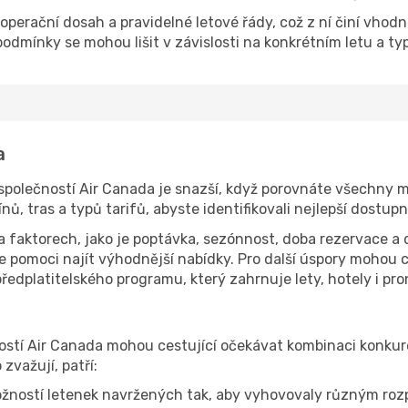
í operační dosah a pravidelné letové řády, což z ní činí vhodn
podmínky se mohou lišit v závislosti na konkrétním letu a ty
a
společností Air Canada je snazší, když porovnáte všechny 
ů, tras a typů tarifů, abyste identifikovali nejlepší dostup
na faktorech, jako je poptávka, sezónnost, doba rezervace a 
 pomoci najít výhodnější nabídky. Pro další úspory mohou ce
edplatitelského programu, který zahrnuje lety, hotely i pr
ostí Air Canada mohou cestující očekávat kombinaci konkur
 zvažují, patří:
žností letenek navržených tak, aby vyhovovaly různým ro