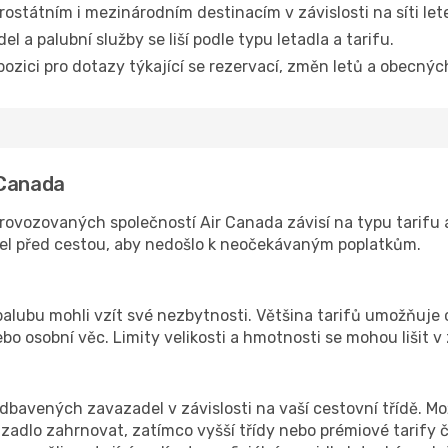
trostátním i mezinárodním destinacím v závislosti na síti le
l a palubní služby se liší podle typu letadla a tarifu.
ozici pro dotazy týkající se rezervací, změn letů a obecný
 Canada
ovozovaných společností Air Canada závisí na typu tarifu a
el před cestou, aby nedošlo k neočekávaným poplatkům.
 palubu mohli vzít své nezbytnosti. Většina tarifů umožňuje 
ebo osobní věc. Limity velikosti a hmotnosti se mohou lišit v
dbavených zavazadel v závislosti na vaší cestovní třídě. Možn
dlo zahrnovat, zatímco vyšší třídy nebo prémiové tarify čas