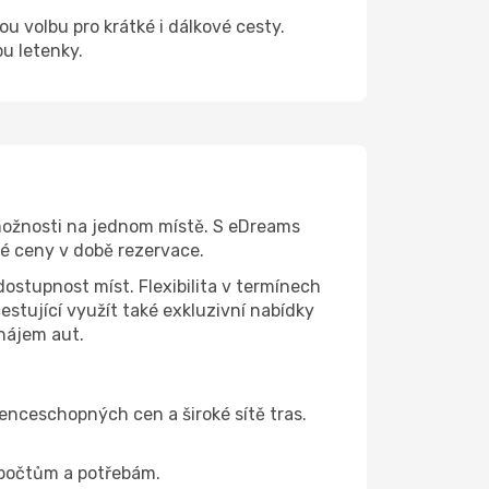
ou volbu pro krátké i dálkové cesty.
pu letenky.
možnosti na jednom místě. S eDreams
né ceny v době rezervace.
dostupnost míst. Flexibilita v termínech
stující využít také exkluzivní nabídky
onájem aut.
enceschopných cen a široké sítě tras.
zpočtům a potřebám.