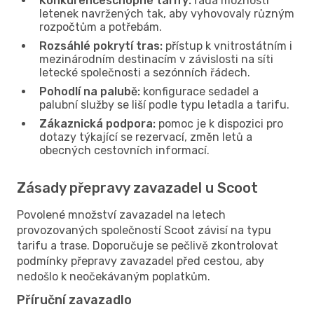
Konkurenceschopné tarify:
řada možností
letenek navržených tak, aby vyhovovaly různým
rozpočtům a potřebám.
Rozsáhlé pokrytí tras:
přístup k vnitrostátním i
mezinárodním destinacím v závislosti na síti
letecké společnosti a sezónních řádech.
Pohodlí na palubě:
konfigurace sedadel a
palubní služby se liší podle typu letadla a tarifu.
Zákaznická podpora:
pomoc je k dispozici pro
dotazy týkající se rezervací, změn letů a
obecných cestovních informací.
Zásady přepravy zavazadel u Scoot
Povolené množství zavazadel na letech
provozovaných společností Scoot závisí na typu
tarifu a trase. Doporučuje se pečlivě zkontrolovat
podmínky přepravy zavazadel před cestou, aby
nedošlo k neočekávaným poplatkům.
Příruční zavazadlo