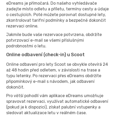
eDreams je přímočará. Do našeho vyhledávače
zadejte místo odletu a příletu, termíny cesty a údaje
o cestujících. Poté můžete porovnat dostupné lety,
zkontrolovat tarifní podmínky a bezpečně dokončit
rezervaci online.
Jakmile bude vaše rezervace potvrzena, obdržíte
potvrzovací e-mail se všemi příslušnými
podrobnostmi o letu.
Online odbavení (check-in) u Scoot
Online odbavení pro lety Scoot se obvykle otevírá 24
až 48 hodin před odletem, v závislosti na trase a
typu letenky. Po rezervaci přes eDreams obdržíte
připomínkový e-mail s návodem, jak odbavení
dokončit.
Pro větší pohodlí vám aplikace eDreams umožňuje
spravovat rezervaci, využívat automatické odbavení
(pokud je k dispozici), získat palubní vstupenky a
sledovat aktualizace letu v reálném čase.