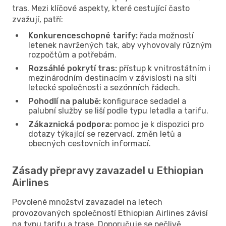
tras. Mezi klíčové aspekty, které cestující často
zvažují, patří:
Konkurenceschopné tarify:
řada možností
letenek navržených tak, aby vyhovovaly různým
rozpočtům a potřebám.
Rozsáhlé pokrytí tras:
přístup k vnitrostátním i
mezinárodním destinacím v závislosti na síti
letecké společnosti a sezónních řádech.
Pohodlí na palubě:
konfigurace sedadel a
palubní služby se liší podle typu letadla a tarifu.
Zákaznická podpora:
pomoc je k dispozici pro
dotazy týkající se rezervací, změn letů a
obecných cestovních informací.
Zásady přepravy zavazadel u Ethiopian
Airlines
Povolené množství zavazadel na letech
provozovaných společností Ethiopian Airlines závisí
na typu tarifu a trase. Doporučuje se pečlivě