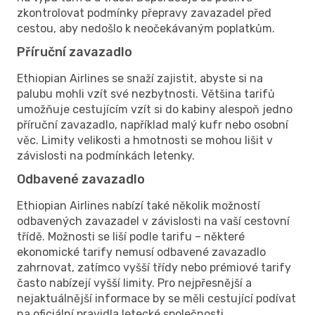
zkontrolovat podmínky přepravy zavazadel před
cestou, aby nedošlo k neočekávaným poplatkům.
Příruční zavazadlo
Ethiopian Airlines se snaží zajistit, abyste si na
palubu mohli vzít své nezbytnosti. Většina tarifů
umožňuje cestujícím vzít si do kabiny alespoň jedno
příruční zavazadlo, například malý kufr nebo osobní
věc. Limity velikosti a hmotnosti se mohou lišit v
závislosti na podmínkách letenky.
Odbavené zavazadlo
Ethiopian Airlines nabízí také několik možností
odbavených zavazadel v závislosti na vaší cestovní
třídě. Možnosti se liší podle tarifu – některé
ekonomické tarify nemusí odbavené zavazadlo
zahrnovat, zatímco vyšší třídy nebo prémiové tarify
často nabízejí vyšší limity. Pro nejpřesnější a
nejaktuálnější informace by se měli cestující podívat
na oficiální pravidla letecké společnosti.