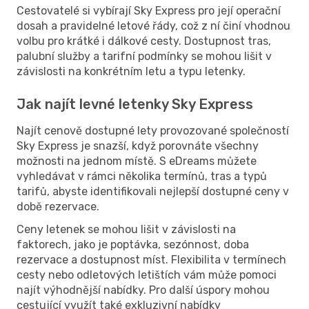
Cestovatelé si vybírají Sky Express pro její operační
dosah a pravidelné letové řády, což z ní činí vhodnou
volbu pro krátké i dálkové cesty. Dostupnost tras,
palubní služby a tarifní podmínky se mohou lišit v
závislosti na konkrétním letu a typu letenky.
Jak najít levné letenky Sky Express
Najít cenově dostupné lety provozované společností
Sky Express je snazší, když porovnáte všechny
možnosti na jednom místě. S eDreams můžete
vyhledávat v rámci několika termínů, tras a typů
tarifů, abyste identifikovali nejlepší dostupné ceny v
době rezervace.
Ceny letenek se mohou lišit v závislosti na
faktorech, jako je poptávka, sezónnost, doba
rezervace a dostupnost míst. Flexibilita v termínech
cesty nebo odletových letištích vám může pomoci
najít výhodnější nabídky. Pro další úspory mohou
cestující využít také exkluzivní nabídky