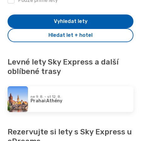
Pouze přímé lety
Vyhledat lety
Hledat let + hotel
Levné lety Sky Express a další
oblíbené trasy
ne 9. 8. - st 12. 8.
Praha
k
Athény
Rezervujte si lety s Sky Express u