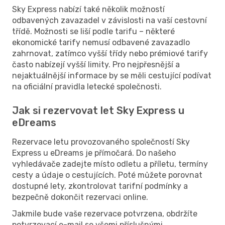
Sky Express nabízí také několik možností
odbavených zavazadel v závislosti na vaší cestovní
třídě. Možnosti se liší podle tarifu – některé
ekonomické tarify nemusí odbavené zavazadlo
zahrnovat, zatímco vyšší třídy nebo prémiové tarify
často nabízejí vyšší limity. Pro nejpřesnější a
nejaktuálnější informace by se měli cestující podívat
na oficiální pravidla letecké společnosti.
Jak si rezervovat let Sky Express u
eDreams
Rezervace letu provozovaného společností Sky
Express u eDreams je přímočará. Do našeho
vyhledávače zadejte místo odletu a příletu, termíny
cesty a údaje o cestujících. Poté můžete porovnat
dostupné lety, zkontrolovat tarifní podmínky a
bezpečně dokončit rezervaci online.
Jakmile bude vaše rezervace potvrzena, obdržíte
potvrzovací e-mail se všemi příslušnými