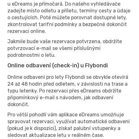
u eDreams je přímočará. Do našeho vyhledávače
zadejte místo odletu a příletu, termíny cesty a údaje
o cestujících. Poté můžete porovnat dostupné lety,
zkontrolovat tarifní podmínky a bezpečně dokončit
rezervaci online.
Jakmile bude vaše rezervace potvrzena, obdržíte
potvrzovací e-mail se všemi příslušnými
podrobnostmi o letu.
Online odbavení (check-in) u Flybondi
Online odbavení pro lety Flybondi se obvykle otevírá
24 až 48 hodin před odletem, v závislosti na trase a
typu letenky. Po rezervaci přes eDreams obdržíte
připomínkový e-mail s návodem, jak odbavení
dokončit.
Pro větší pohodlí vám aplikace eDreams umožňuje
spravovat rezervaci, využívat automatické odbavení
(pokud je k dispozici), získat palubní vstupenky a
sledovat aktualizace letu v reálném čase.