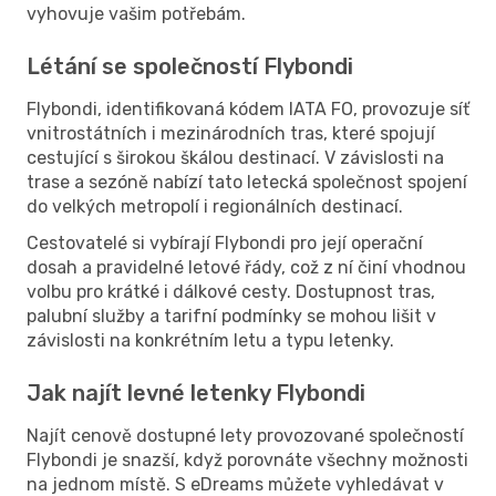
vyhovuje vašim potřebám.
Létání se společností Flybondi
Flybondi, identifikovaná kódem IATA FO, provozuje síť
vnitrostátních i mezinárodních tras, které spojují
cestující s širokou škálou destinací. V závislosti na
trase a sezóně nabízí tato letecká společnost spojení
do velkých metropolí i regionálních destinací.
Cestovatelé si vybírají Flybondi pro její operační
dosah a pravidelné letové řády, což z ní činí vhodnou
volbu pro krátké i dálkové cesty. Dostupnost tras,
palubní služby a tarifní podmínky se mohou lišit v
závislosti na konkrétním letu a typu letenky.
Jak najít levné letenky Flybondi
Najít cenově dostupné lety provozované společností
Flybondi je snazší, když porovnáte všechny možnosti
na jednom místě. S eDreams můžete vyhledávat v