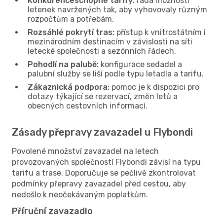
Konkurenceschopné tarify:
řada možností
letenek navržených tak, aby vyhovovaly různým
rozpočtům a potřebám.
Rozsáhlé pokrytí tras:
přístup k vnitrostátním i
mezinárodním destinacím v závislosti na síti
letecké společnosti a sezónních řádech.
Pohodlí na palubě:
konfigurace sedadel a
palubní služby se liší podle typu letadla a tarifu.
Zákaznická podpora:
pomoc je k dispozici pro
dotazy týkající se rezervací, změn letů a
obecných cestovních informací.
Zásady přepravy zavazadel u Flybondi
Povolené množství zavazadel na letech
provozovaných společností Flybondi závisí na typu
tarifu a trase. Doporučuje se pečlivě zkontrolovat
podmínky přepravy zavazadel před cestou, aby
nedošlo k neočekávaným poplatkům.
Příruční zavazadlo