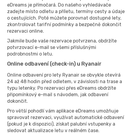
eDreams je přímočará. Do našeho vyhledávače
zadejte místo odletu a příletu, termíny cesty a údaje
o cestujících. Poté můžete porovnat dostupné lety,
zkontrolovat tarifní podmínky a bezpečně dokončit
rezervaci online.
Jakmile bude vaše rezervace potvrzena, obdržíte
potvrzovací e-mail se všemi příslušnými
podrobnostmi o letu.
Online odbavení (check-in) u Ryanair
Online odbavení pro lety Ryanair se obvykle otevírá
24 až 48 hodin před odletem, v závislosti na trase a
typu letenky. Po rezervaci přes eDreams obdržíte
připomínkový e-mail s návodem, jak odbavení
dokončit.
Pro větší pohodlí vám aplikace eDreams umožňuje
spravovat rezervaci, využívat automatické odbavení
(pokud je k dispozici), získat palubní vstupenky a
sledovat aktualizace letu v reálném čase.