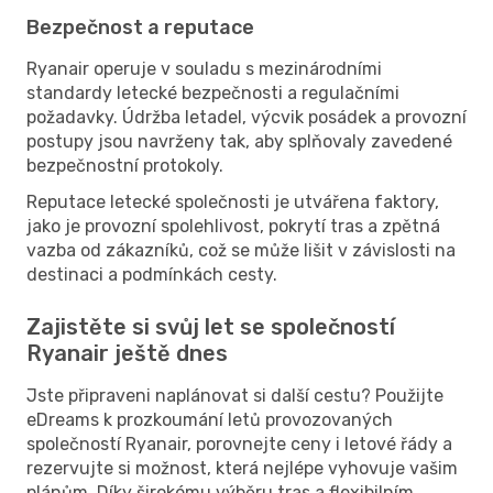
Bezpečnost a reputace
Ryanair operuje v souladu s mezinárodními
standardy letecké bezpečnosti a regulačními
požadavky. Údržba letadel, výcvik posádek a provozní
postupy jsou navrženy tak, aby splňovaly zavedené
bezpečnostní protokoly.
Reputace letecké společnosti je utvářena faktory,
jako je provozní spolehlivost, pokrytí tras a zpětná
vazba od zákazníků, což se může lišit v závislosti na
destinaci a podmínkách cesty.
Zajistěte si svůj let se společností
Ryanair ještě dnes
Jste připraveni naplánovat si další cestu? Použijte
eDreams k prozkoumání letů provozovaných
společností Ryanair, porovnejte ceny i letové řády a
rezervujte si možnost, která nejlépe vyhovuje vašim
plánům. Díky širokému výběru tras a flexibilním