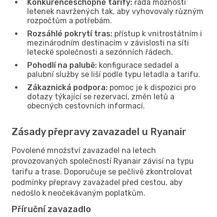
Konkurenceschopné tarify:
řada možností
letenek navržených tak, aby vyhovovaly různým
rozpočtům a potřebám.
Rozsáhlé pokrytí tras:
přístup k vnitrostátním i
mezinárodním destinacím v závislosti na síti
letecké společnosti a sezónních řádech.
Pohodlí na palubě:
konfigurace sedadel a
palubní služby se liší podle typu letadla a tarifu.
Zákaznická podpora:
pomoc je k dispozici pro
dotazy týkající se rezervací, změn letů a
obecných cestovních informací.
Zásady přepravy zavazadel u Ryanair
Povolené množství zavazadel na letech
provozovaných společností Ryanair závisí na typu
tarifu a trase. Doporučuje se pečlivě zkontrolovat
podmínky přepravy zavazadel před cestou, aby
nedošlo k neočekávaným poplatkům.
Příruční zavazadlo