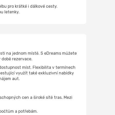
lbu pro krátké i dálkové cesty.
pu letenky.
osti na jednom místě. S eDreams můžete
v době rezervace.
dostupnost míst. Flexibilita v termínech
stující využít také exkluzivní nabídky
onájem aut.
chopných cen a široké sítě tras. Mezi
zpočtům a potřebám.