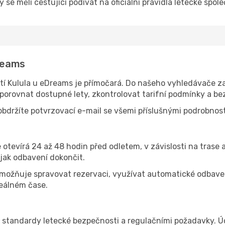
 se měli cestující podívat na oficiální pravidla letecké spole
Dreams
 Kulula u eDreams je přímočará. Do našeho vyhledávače zad
 porovnat dostupné lety, zkontrolovat tarifní podmínky a be
bdržíte potvrzovací e-mail se všemi příslušnými podrobnost
e otevírá 24 až 48 hodin před odletem, v závislosti na trase
jak odbavení dokončit.
možňuje spravovat rezervaci, využívat automatické odbavení 
reálném čase.
 standardy letecké bezpečnosti a regulačními požadavky. Úd