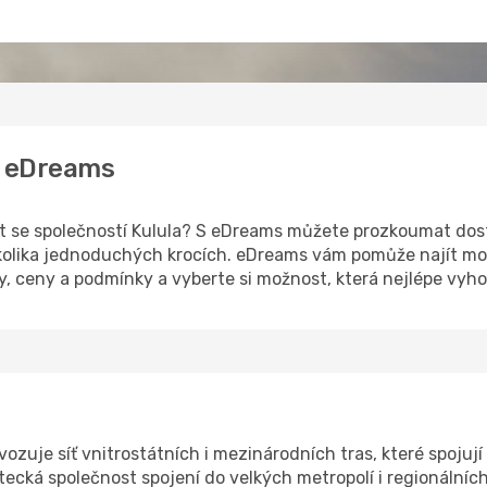
 u eDreams
let se společností Kulula? S eDreams můžete prozkoumat dos
kolika jednoduchých krocích. eDreams vám pomůže najít mož
y, ceny a podmínky a vyberte si možnost, která nejlépe vyh
ozuje síť vnitrostátních i mezinárodních tras, které spojují 
etecká společnost spojení do velkých metropolí i regionálních