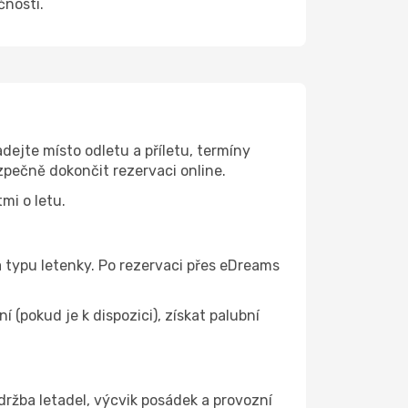
čnosti.
ejte místo odletu a příletu, termíny
zpečně dokončit rezervaci online.
mi o letu.
 a typu letenky. Po rezervaci přes eDreams
(pokud je k dispozici), získat palubní
ržba letadel, výcvik posádek a provozní