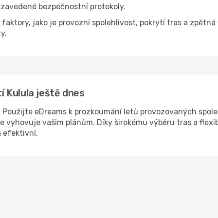
y zavedené bezpečnostní protokoly.
aktory, jako je provozní spolehlivost, pokrytí tras a zpětná
y.
tí Kulula ještě dnes
u? Použijte eDreams k prozkoumání letů provozovaných společ
épe vyhovuje vašim plánům. Díky širokému výběru tras a flex
 efektivní.