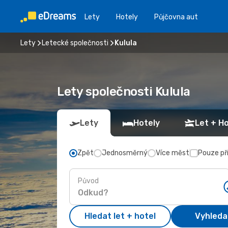
Lety
Hotely
Půjčovna aut
Lety
Letecké společnosti
Kulula
Lety společnosti Kulula
Lety
Hotely
Let + Ho
Zpět
Jednosměrný
Více měst
Pouze př
Původ
Hledat let + hotel
Vyhleda