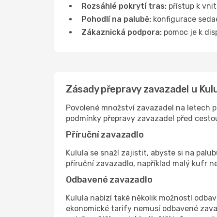
Rozsáhlé pokrytí tras:
přístup k vni
Pohodlí na palubě:
konfigurace sedade
Zákaznická podpora:
pomoc je k disp
Zásady přepravy zavazadel u Kulu
Povolené množství zavazadel na letech pr
podmínky přepravy zavazadel před cesto
Příruční zavazadlo
Kulula se snaží zajistit, abyste si na pal
příruční zavazadlo, například malý kufr n
Odbavené zavazadlo
Kulula nabízí také několik možností odbave
ekonomické tarify nemusí odbavené zavaza