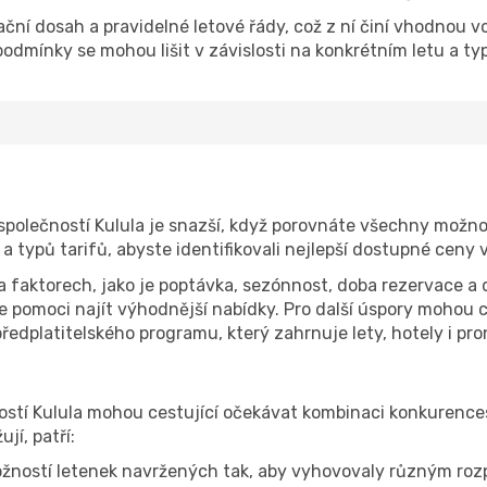
rační dosah a pravidelné letové řády, což z ní činí vhodnou vo
podmínky se mohou lišit v závislosti na konkrétním letu a ty
společností Kulula je snazší, když porovnáte všechny možn
 a typů tarifů, abyste identifikovali nejlepší dostupné ceny 
na faktorech, jako je poptávka, sezónnost, doba rezervace a 
 pomoci najít výhodnější nabídky. Pro další úspory mohou ce
edplatitelského programu, který zahrnuje lety, hotely i pr
ostí Kulula mohou cestující očekávat kombinaci konkurences
jí, patří:
žností letenek navržených tak, aby vyhovovaly různým ro