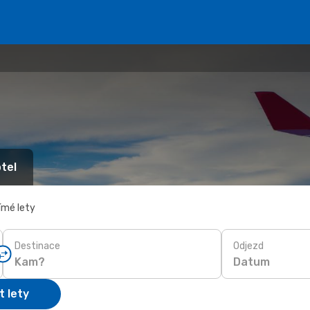
tel
ímé lety
Destinace
Odjezd
Datum
t lety