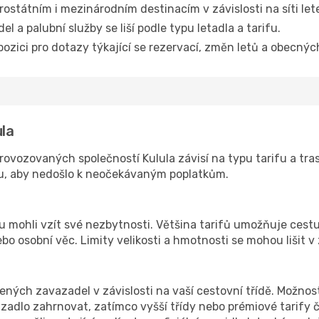
trostátním i mezinárodním destinacím v závislosti na síti le
l a palubní služby se liší podle typu letadla a tarifu.
ozici pro dotazy týkající se rezervací, změn letů a obecný
la
ovozovaných společností Kulula závisí na typu tarifu a tras
u, aby nedošlo k neočekávaným poplatkům.
ubu mohli vzít své nezbytnosti. Většina tarifů umožňuje cestu
ebo osobní věc. Limity velikosti a hmotnosti se mohou lišit v
ných zavazadel v závislosti na vaší cestovní třídě. Možnosti 
dlo zahrnovat, zatímco vyšší třídy nebo prémiové tarify čas