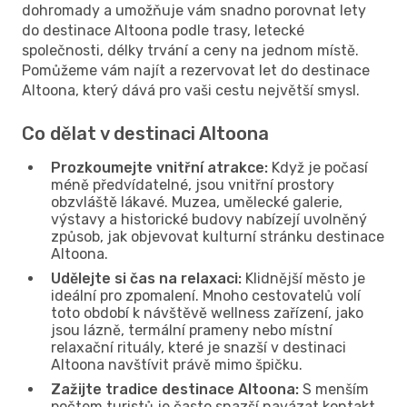
dohromady a umožňuje vám snadno porovnat lety
do destinace Altoona podle trasy, letecké
společnosti, délky trvání a ceny na jednom místě.
Pomůžeme vám najít a rezervovat let do destinace
Altoona, který dává pro vaši cestu největší smysl.
Co dělat v destinaci Altoona
Prozkoumejte vnitřní atrakce:
Když je počasí
méně předvídatelné, jsou vnitřní prostory
obzvláště lákavé. Muzea, umělecké galerie,
výstavy a historické budovy nabízejí uvolněný
způsob, jak objevovat kulturní stránku destinace
Altoona.
Udělejte si čas na relaxaci:
Klidnější město je
ideální pro zpomalení. Mnoho cestovatelů volí
toto období k návštěvě wellness zařízení, jako
jsou lázně, termální prameny nebo místní
relaxační rituály, které je snazší v destinaci
Altoona navštívit právě mimo špičku.
Zažijte tradice destinace Altoona:
S menším
počtem turistů je často snazší navázat kontakt