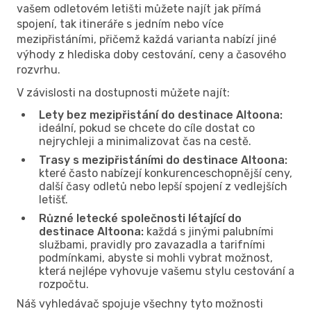
vašem odletovém letišti můžete najít jak přímá
spojení, tak itineráře s jedním nebo více
mezipřistáními, přičemž každá varianta nabízí jiné
výhody z hlediska doby cestování, ceny a časového
rozvrhu.
V závislosti na dostupnosti můžete najít:
Lety bez mezipřistání do destinace Altoona:
ideální, pokud se chcete do cíle dostat co
nejrychleji a minimalizovat čas na cestě.
Trasy s mezipřistáními do destinace Altoona:
které často nabízejí konkurenceschopnější ceny,
další časy odletů nebo lepší spojení z vedlejších
letišť.
Různé letecké společnosti létající do
destinace Altoona:
každá s jinými palubními
službami, pravidly pro zavazadla a tarifními
podmínkami, abyste si mohli vybrat možnost,
která nejlépe vyhovuje vašemu stylu cestování a
rozpočtu.
Náš vyhledávač spojuje všechny tyto možnosti