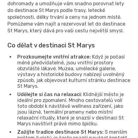
dohromady a umožňuje vám snadno porovnat lety
do destinace St Marys podle trasy, letecké
společnosti, délky trvání a ceny na jednom místě.
Pomůžeme vám najít a rezervovat let do destinace
St Marys, který dává pro vaši cestu největší smysl.
Co dělat v destinaci St Marys
Prozkoumejte vnitřní atrakce:
Když je počasí
méně předvídatelné, jsou vnitřní prostory
obzvláště lákavé. Muzea, umělecké galerie,
výstavy a historické budovy nabízejí uvolněný
způsob, jak objevovat kulturní stránku destinace
St Marys.
Udělejte si čas na relaxaci:
Klidnější město je
ideální pro zpomalení. Mnoho cestovatelů volí
toto období k návštěvě wellness zařízení, jako
jsou lázně, termální prameny nebo místní
relaxační rituály, které je snazší v destinaci St
Marys navštívit právě mimo špičku.
Zažijte tradice destinace St Marys:
S menším
počtem turistů je často snazší navázat kontakt