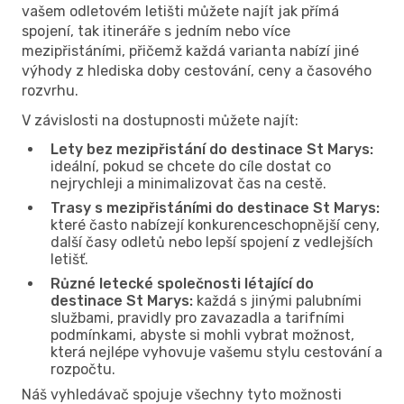
vašem odletovém letišti můžete najít jak přímá
spojení, tak itineráře s jedním nebo více
mezipřistáními, přičemž každá varianta nabízí jiné
výhody z hlediska doby cestování, ceny a časového
rozvrhu.
V závislosti na dostupnosti můžete najít:
Lety bez mezipřistání do destinace St Marys:
ideální, pokud se chcete do cíle dostat co
nejrychleji a minimalizovat čas na cestě.
Trasy s mezipřistáními do destinace St Marys:
které často nabízejí konkurenceschopnější ceny,
další časy odletů nebo lepší spojení z vedlejších
letišť.
Různé letecké společnosti létající do
destinace St Marys:
každá s jinými palubními
službami, pravidly pro zavazadla a tarifními
podmínkami, abyste si mohli vybrat možnost,
která nejlépe vyhovuje vašemu stylu cestování a
rozpočtu.
Náš vyhledávač spojuje všechny tyto možnosti