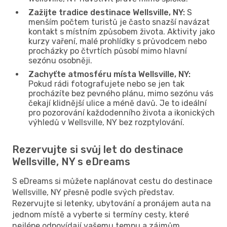
Zažijte tradice destinace Wellsville, NY:
S
menším počtem turistů je často snazší navázat
kontakt s místním způsobem života. Aktivity jako
kurzy vaření, malé prohlídky s průvodcem nebo
procházky po čtvrtích působí mimo hlavní
sezónu osobněji.
Zachyťte atmosféru místa Wellsville, NY:
Pokud rádi fotografujete nebo se jen tak
procházíte bez pevného plánu, mimo sezónu vás
čekají klidnější ulice a méně davů. Je to ideální
pro pozorování každodenního života a ikonických
výhledů v Wellsville, NY bez rozptylování.
Rezervujte si svůj let do destinace
Wellsville, NY s eDreams
S eDreams si můžete naplánovat cestu do destinace
Wellsville, NY přesně podle svých představ.
Rezervujte si letenky, ubytování a pronájem auta na
jednom místě a vyberte si termíny cesty, které
nejlépe odpovídají vašemu tempu a zájmům.