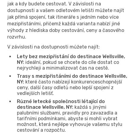
jak a kdy budete cestovat. V závislosti na
dostupnosti a vašem odletovém letišti můžete najít
jak přímá spojení, tak itineráře s jedním nebo více
mezipřistáními, přičemž každá varianta nabízí jiné
výhody z hlediska doby cestování, ceny a časového
rozvrhu.
V závislosti na dostupnosti můžete najít:
Lety bez mezipřistání do destinace Wellsville,
NY:
ideální, pokud se chcete do cíle dostat co
nejrychleji a minimalizovat čas na cestě.
Trasy s mezipřistáními do destinace Wellsville,
NY:
které často nabízejí konkurenceschopnější
ceny, další časy odletů nebo lepší spojení z
vedlejších letišť.
Různé letecké společnosti létající do
destinace Wellsville, NY:
každá s jinými
palubními službami, pravidly pro zavazadla a
tarifními podmínkami, abyste si mohli vybrat
možnost, která nejlépe vyhovuje vašemu stylu
cestování a rozpočtu.