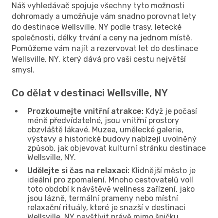
Náš vyhledávač spojuje všechny tyto možnosti
dohromady a umožňuje vám snadno porovnat lety
do destinace Wellsville, NY podle trasy, letecké
společnosti, délky trvání a ceny na jednom místě.
Pomůžeme vám najít a rezervovat let do destinace
Wellsville, NY, který dává pro vaši cestu největší
smysl.
Co dělat v destinaci Wellsville, NY
Prozkoumejte vnitřní atrakce:
Když je počasí
méně předvídatelné, jsou vnitřní prostory
obzvláště lákavé. Muzea, umělecké galerie,
výstavy a historické budovy nabízejí uvolněný
způsob, jak objevovat kulturní stránku destinace
Wellsville, NY.
Udělejte si čas na relaxaci:
Klidnější město je
ideální pro zpomalení. Mnoho cestovatelů volí
toto období k návštěvě wellness zařízení, jako
jsou lázně, termální prameny nebo místní
relaxační rituály, které je snazší v destinaci
Wellsville, NY navštívit právě mimo špičku.