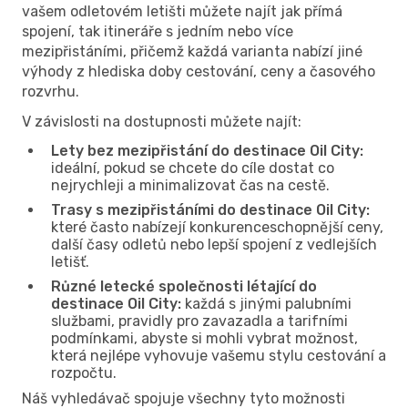
vašem odletovém letišti můžete najít jak přímá
spojení, tak itineráře s jedním nebo více
mezipřistáními, přičemž každá varianta nabízí jiné
výhody z hlediska doby cestování, ceny a časového
rozvrhu.
V závislosti na dostupnosti můžete najít:
Lety bez mezipřistání do destinace Oil City:
ideální, pokud se chcete do cíle dostat co
nejrychleji a minimalizovat čas na cestě.
Trasy s mezipřistáními do destinace Oil City:
které často nabízejí konkurenceschopnější ceny,
další časy odletů nebo lepší spojení z vedlejších
letišť.
Různé letecké společnosti létající do
destinace Oil City:
každá s jinými palubními
službami, pravidly pro zavazadla a tarifními
podmínkami, abyste si mohli vybrat možnost,
která nejlépe vyhovuje vašemu stylu cestování a
rozpočtu.
Náš vyhledávač spojuje všechny tyto možnosti