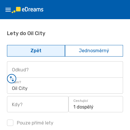
Lety do Oil City
Zpět
Jednosměrný
Odkud?
Kam?
Oil City
Cestující
Kdy?
1 dospělý
Pouze přímé lety