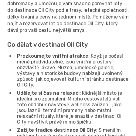
dohromady a umožňuje vám snadno porovnat lety
do destinace Oil City podle trasy, letecké společnosti,
délky trvání a ceny na jednom místě. Pomůžeme vám
najít a rezervovat let do destinace Oil City, který
dává pro vaši cestu největší smysl.
Co dělat v destinaci Oil City
Prozkoumejte vnitřní atrakce:
Když je počasí
méně předvídatelné, jsou vnitřní prostory
obzvláště lákavé. Muzea, umělecké galerie,
výstavy a historické budovy nabízejí uvolněný
způsob, jak objevovat kulturní stránku destinace
Oil City.
Udělejte si čas na relaxaci:
Klidnější město je
ideální pro zpomalení. Mnoho cestovatelů volí
toto období k návštěvě wellness zařízení, jako
jsou lázně, termální prameny nebo místní
relaxační rituály, které je snazší v destinaci Oil
City navštívit právě mimo špičku.
Zažijte tradice destinace Oil City:
S menším
počtem turistů je často snazší navázat kontakt