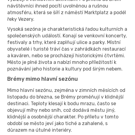
návštěvníci ihned pocítí uvolněnou a rušnou
atmosféru, která se šíří z náměstí Marktplatz a podél
řeky Vezery.
Vysoká sezóna je charakteristická řadou kulturních a
společenských událostí. Konají se venkovní koncerty,
festivaly a trhy, které zaplňují ulice a parky. Místní
obyvatelé i turisté tráví čas v zahrádkách restaurací
a kaváren, nebo se procházejí historickými čtvrtěmi.
Město je plné života a nabízí mnoho příležitostí k
poznávání jeho historie a kultury pod širým nebem.
Brémy mimo hlavní sezónu
Mimo hlavní sezónu, zejména v zimních měsících od
listopadu do března, se Brémy proměňují v klidnější
destinaci. Teploty klesají k bodu mrazu, často se
objevují mlhy nebo sníh, což dodává městu jiný,
klidnější a osobnější charakter. Po příletu v tomto
období se město jeví jako tiché a zahalené, s
důrazem na útulné interiéry.