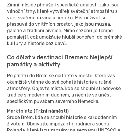
Zimní měsíce přinášejí specifické události, jako jsou
vánoční trhy, které vytvářejí sváteční atmosféru s
vůní svařeného vína a perníku. Místní život se
přesouvá do vnitřních prostor, jako jsou muzea,
galerie a tradiční pivnice. Mimo sezónu je tempo
pomalejší, což umožňuje hlubší ponoření do brémské
kultury a historie bez davů.
Co dělat v destinaci Bremen: Nejlepší
památky a aktivity
Po příletu do Brém se ocitnete v městě, které vás
okamžitě vtáhne do své bohaté historie a rušné
atmosféry. Objevte místa, kde se snoubí středověké
tradice s moderním duchem, a nechte se unést
specifickým půvabem severního Německa.
Marktplatz (Tržní náměstí)
Srdce Brém, kde se snoubí historie s každodenním
životem. Obdivujte impozantní radnici a sochu
Rolanda, které jsou zapsány na seznamu UNESCO a