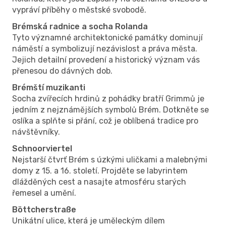
vypráví příběhy o městské svobodě.
Brémská radnice a socha Rolanda
Tyto významné architektonické památky dominují
náměstí a symbolizují nezávislost a práva města.
Jejich detailní provedení a historický význam vás
přenesou do dávných dob.
Brémští muzikanti
Socha zvířecích hrdinů z pohádky bratří Grimmů je
jedním z nejznámějších symbolů Brém. Dotkněte se
oslíka a splňte si přání, což je oblíbená tradice pro
návštěvníky.
Schnoorviertel
Nejstarší čtvrť Brém s úzkými uličkami a malebnými
domy z 15. a 16. století. Projděte se labyrintem
dlážděných cest a nasajte atmosféru starých
řemesel a umění.
Böttcherstraße
Unikátní ulice, která je uměleckým dílem