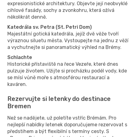
expresionistické architektury. Objevte její neobvyklé
cihlové fasády, sochy a zvonkohru, která ožívá
několikrát denně.
Katedrála sv. Petra (St. Petri Dom)
Majestátní gotická katedrála, jejíž dvě věže tvoří
výraznou siluetu města. Vystoupejte na jednu z věží
a vychutnejte si panoramatický výhled na Brémy.
Schlachte
Historické přístaviště na řece Vezeře, které dnes
pulzuje životem. Užijte si procházku podél vody, kde
se mísí vůně moře s atmosférou restaurací a
kaváren.
Rezervujte si letenky do destinace
Bremen
Než se nadějete, už poletíte vstříc Brémám. Pro
nejlepší nabídky letenek doporučujeme rezervovat s
předstihem a být flexibilní s termíny cesty. S