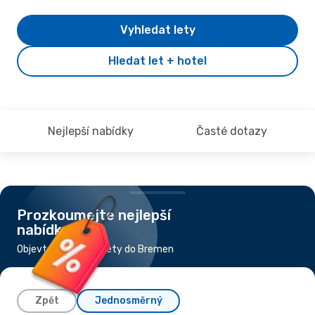
Vyhledat lety
Hledat let + hotel
Nejlepší nabídky
Časté dotazy
Prozkoumejte nejlepší
nabídky
Objevte nejlevnější lety do Bremen
Zpět
Jednosměrný