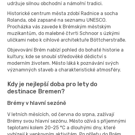
udržuje silnou obchodní a námořní tradici.
Historické centrum města zdobí Radnice a socha
Rolanda, obě zapsané na seznamu UNESCO.
Procházka vás zavede k Brémským městským
muzikantům, do malebné čtvrti Schnoor s úzkými
uličkami nebo k cihlové architektuře Böttcherstraße.
Objevování Brém nabízí pohled do bohaté historie a
kultury, kde se snoubí středověké dědictví s
moderním životem. Město láká k poznávání svých
významných staveb a charakteristické atmosféry.
Kdy je nejlepší doba pro lety do
destinace Bremen?
Brémy v hlavní sezóně
V letních měsících, od června do srpna, zažívají
Brémy svou hlavní sezónu. Město ožívá s příjemnými
teplotami kolem 20–25 °C a dlouhými dny, které
vybízejí k venkovním aktivitám. Po příletu do Brém