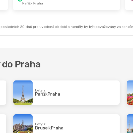
Paříž
- Praha
Ne 23. 8.
- Út 25. 8.
Norwegian Air Sweden
Kodaň
- Praha
Norwegian Air Sweden
Praha
- Kodaň
 posledních 20 dnů pro uvedená období a neměly by být považovány za koneč
y do Praha
Lety z
Paříž
k
Praha
Lety z
Brusel
k
Praha