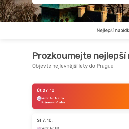
Nejlepší nabíd
Prozkoumejte nejlepší
Objevte nejlevnější lety do Prague
Út 27. 10.
Čt 29. 10.
- Po 2. 11.
St 16. 9.
- Čt 17. 9.
Wizz Air Malta
Kišinev
- Praha
Wizz Air UK
Wizz Air UK
London
- Praha
London
- Praha
Wizz Air UK
Wizz Air UK
Praha
- London
Praha
- London
St 7. 10.
Wizz Air UK