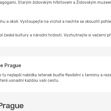
synagogami, Starým židovským hřbitovem a Židovským muzeem
hu a okolí. Vystoupejte na vrchol a nechte se okouzlit pohl
 české kultury a národní hrdosti. Vychutnejte si večerní př
ce Prague
o ty nejlepší nabídky letenek buďte flexibilní s termíny a r
které usnadní každou vaši cestu.
 Prague