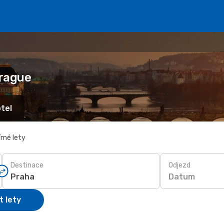
Prague
tel
ímé lety
Destinace
Odjezd
Datum
t lety