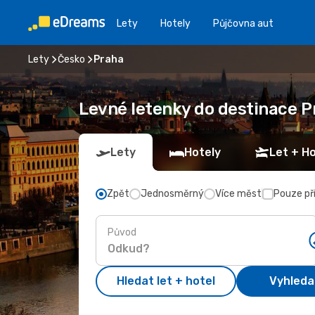
Lety
Hotely
Půjčovna aut
Lety
Česko
Praha
Levné letenky do destinace 
Lety
Hotely
Let + Ho
Zpět
Jednosměrný
Více měst
Pouze př
Původ
Hledat let + hotel
Vyhleda