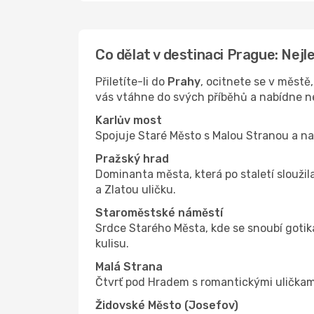
Co dělat v destinaci Prague: Nejl
Přiletíte-li do
Prahy
, ocitnete se v městě
vás vtáhne do svých příběhů a nabídne ne
Karlův most
Spojuje Staré Město s Malou Stranou a nab
Pražský hrad
Dominanta města, která po staletí slouži
a Zlatou uličku.
Staroměstské náměstí
Srdce Starého Města, kde se snoubí gotik
kulisu.
Malá Strana
Čtvrť pod Hradem s romantickými uličkam
Židovské Město (Josefov)