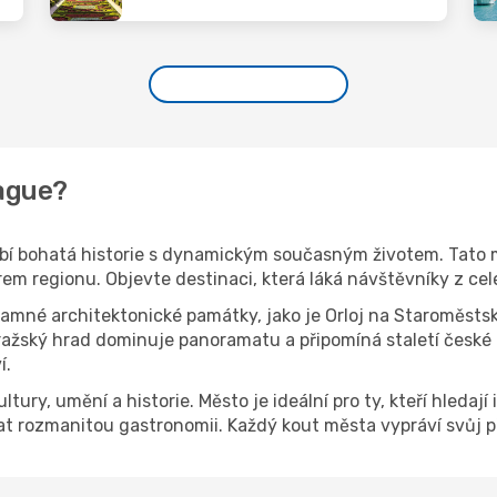
rague?
ubí bohatá historie s dynamickým současným životem. Tato me
m regionu. Objevte destinaci, která láká návštěvníky z cel
né architektonické památky, jako je Orloj na Staroměstsk
ažský hrad dominuje panoramatu a připomíná staletí české h
í.
ury, umění a historie. Město je ideální pro ty, kteří hledají i
nat rozmanitou gastronomii. Každý kout města vypráví svůj p