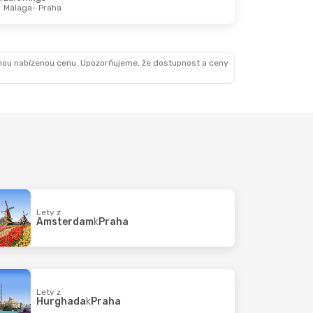
Málaga
- Praha
nou nabízenou cenu. Upozorňujeme, že dostupnost a ceny
Lety z
Amsterdam
k
Praha
Lety z
Hurghada
k
Praha