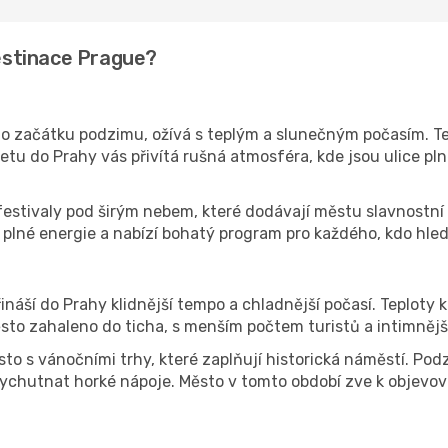
destinace Prague?
do začátku podzimu, ožívá s teplým a slunečným počasím. Te
etu do Prahy vás přivítá rušná atmosféra, kde jsou ulice plné
 festivaly pod širým nebem, které dodávají městu slavnostní r
je plné energie a nabízí bohatý program pro každého, kdo hl
náší do Prahy klidnější tempo a chladnější počasí. Teploty k
ěsto zahaleno do ticha, s menším počtem turistů a intimněj
 s vánočními trhy, které zaplňují historická náměstí. Podzi
ychutnat horké nápoje. Město v tomto období zve k objevován