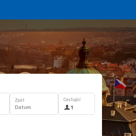
Cestující
Zpět
Datum
1