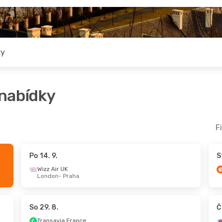
ky
 nabídky
F
Po 14. 9.
S
Út 6. 10.
- Pá 9. 10.
Wizz Air UK
London
- Praha
Wizz Air UK
London
- Praha
Wizz Air UK
Praha
- London
So 29. 8.
Č
Transavia France