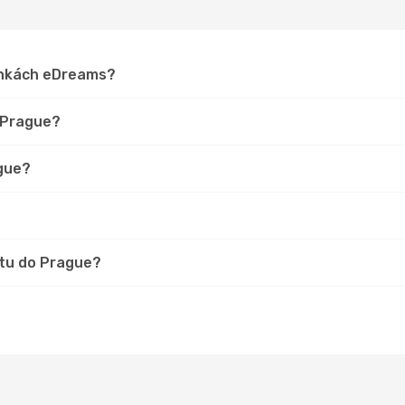
ránkách eDreams?
o Prague?
ague?
stu do Prague?