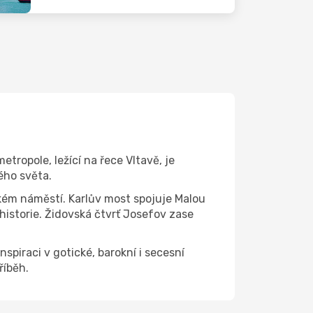
tropole, ležící na řece Vltavě, je
ého světa.
ém náměstí. Karlův most spojuje Malou
istorie. Židovská čtvrť Josefov zase
nspiraci v gotické, barokní i secesní
říběh.