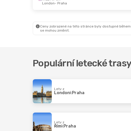
London
- Praha
Čt 15. 10.
- St 21. 10.
Pá 11. 9.
- Po 14. 9.
Norwegian Air Sweden
Wizz Air Malta
Kodaň
- Praha
Řím
- Praha
Norwegian Air Sweden
Wizz Air Malta
Praha
- Kodaň
Praha
- Řím
Ceny zobrazené na této stránce byly dostupné během
se mohou změnit.
Populární letecké tras
Lety z
London
k
Praha
Lety z
Řím
k
Praha