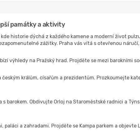
epší památky a aktivity
, kde historie dýchá z každého kamene a moderní život pulzu
zapomenutelné zážitky. Praha vás vítá s otevřenou náručí, 
ízí výhledy na Pražský hrad. Projděte se mezi barokními soc
la českým králům, císařům a prezidentům. Prozkoumejte kate
a s barokem. Obdivujte Orloj na Staroměstské radnici a Týns
i, paláci a zahradami. Projděte se Kampa parkem a objevte