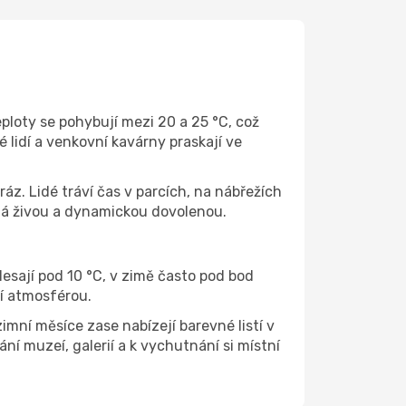
ploty se pohybují mezi 20 a 25 °C, což
 lidí a venkovní kavárny praskají ve
áz. Lidé tráví čas v parcích, na nábřežích
edá živou a dynamickou dovolenou.
lesají pod 10 °C, v zimě často pod bod
ší atmosférou.
mní měsíce zase nabízejí barevné listí v
í muzeí, galerií a k vychutnání si místní