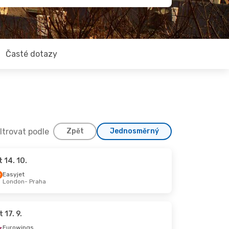
Časté dotazy
iltrovat podle
Zpět
Jednosměrný
t 14. 10.
Easyjet
London
- Praha
t 17. 9.
Eurowings