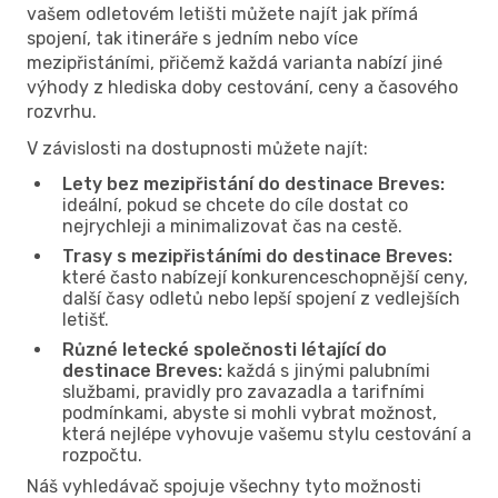
vašem odletovém letišti můžete najít jak přímá
spojení, tak itineráře s jedním nebo více
mezipřistáními, přičemž každá varianta nabízí jiné
výhody z hlediska doby cestování, ceny a časového
rozvrhu.
V závislosti na dostupnosti můžete najít:
Lety bez mezipřistání do destinace Breves:
ideální, pokud se chcete do cíle dostat co
nejrychleji a minimalizovat čas na cestě.
Trasy s mezipřistáními do destinace Breves:
které často nabízejí konkurenceschopnější ceny,
další časy odletů nebo lepší spojení z vedlejších
letišť.
Různé letecké společnosti létající do
destinace Breves:
každá s jinými palubními
službami, pravidly pro zavazadla a tarifními
podmínkami, abyste si mohli vybrat možnost,
která nejlépe vyhovuje vašemu stylu cestování a
rozpočtu.
Náš vyhledávač spojuje všechny tyto možnosti