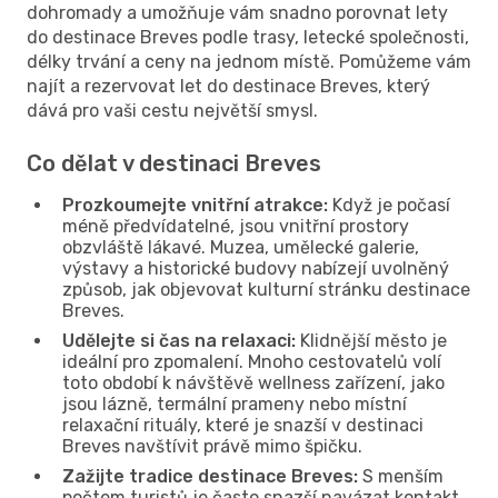
dohromady a umožňuje vám snadno porovnat lety
do destinace Breves podle trasy, letecké společnosti,
délky trvání a ceny na jednom místě. Pomůžeme vám
najít a rezervovat let do destinace Breves, který
dává pro vaši cestu největší smysl.
Co dělat v destinaci Breves
Prozkoumejte vnitřní atrakce:
Když je počasí
méně předvídatelné, jsou vnitřní prostory
obzvláště lákavé. Muzea, umělecké galerie,
výstavy a historické budovy nabízejí uvolněný
způsob, jak objevovat kulturní stránku destinace
Breves.
Udělejte si čas na relaxaci:
Klidnější město je
ideální pro zpomalení. Mnoho cestovatelů volí
toto období k návštěvě wellness zařízení, jako
jsou lázně, termální prameny nebo místní
relaxační rituály, které je snazší v destinaci
Breves navštívit právě mimo špičku.
Zažijte tradice destinace Breves:
S menším
počtem turistů je často snazší navázat kontakt