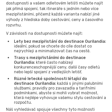
dostupnosti a vašem odletovém letišti můžete najít
jak přímá spojení, tak itineráře s jedním nebo více
mezipřistáními, přičemž každá varianta nabízí jiné
výhody z hlediska doby cestování, ceny a časového
rozvrhu.
V závislosti na dostupnosti můžete najít:
Lety bez mezipřistání do destinace Ourilandia:
ideální, pokud se chcete do cíle dostat co
nejrychleji a minimalizovat čas na cestě.
Trasy s mezipřistáními do destinace
Ourilandia:
které často nabízejí
konkurenceschopnější ceny, další časy odletů
nebo lepší spojení z vedlejších letišť.
Různé letecké společnosti létající do
destinace Ourilandia:
každá s jinými palubními
službami, pravidly pro zavazadla a tarifními
podmínkami, abyste si mohli vybrat možnost,
která nejlépe vyhovuje vašemu stylu cestování a
rozpočtu.
Náš vyhledávač spojuje všechny tyto možnosti