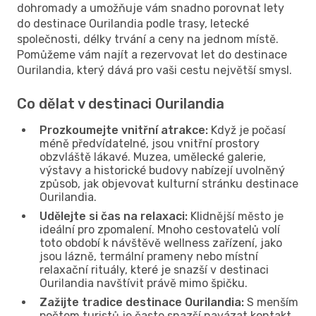
dohromady a umožňuje vám snadno porovnat lety
do destinace Ourilandia podle trasy, letecké
společnosti, délky trvání a ceny na jednom místě.
Pomůžeme vám najít a rezervovat let do destinace
Ourilandia, který dává pro vaši cestu největší smysl.
Co dělat v destinaci Ourilandia
Prozkoumejte vnitřní atrakce:
Když je počasí
méně předvídatelné, jsou vnitřní prostory
obzvláště lákavé. Muzea, umělecké galerie,
výstavy a historické budovy nabízejí uvolněný
způsob, jak objevovat kulturní stránku destinace
Ourilandia.
Udělejte si čas na relaxaci:
Klidnější město je
ideální pro zpomalení. Mnoho cestovatelů volí
toto období k návštěvě wellness zařízení, jako
jsou lázně, termální prameny nebo místní
relaxační rituály, které je snazší v destinaci
Ourilandia navštívit právě mimo špičku.
Zažijte tradice destinace Ourilandia:
S menším
počtem turistů je často snazší navázat kontakt