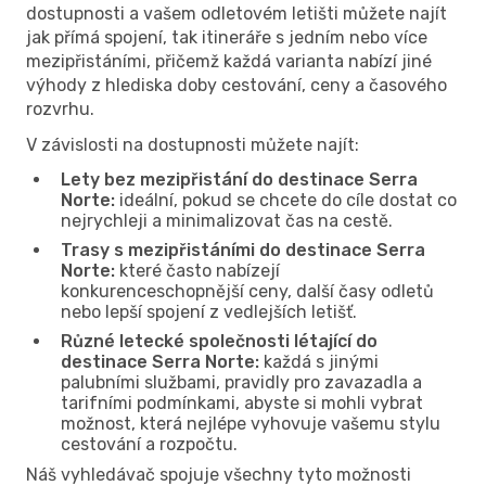
dostupnosti a vašem odletovém letišti můžete najít
jak přímá spojení, tak itineráře s jedním nebo více
mezipřistáními, přičemž každá varianta nabízí jiné
výhody z hlediska doby cestování, ceny a časového
rozvrhu.
V závislosti na dostupnosti můžete najít:
Lety bez mezipřistání do destinace Serra
Norte:
ideální, pokud se chcete do cíle dostat co
nejrychleji a minimalizovat čas na cestě.
Trasy s mezipřistáními do destinace Serra
Norte:
které často nabízejí
konkurenceschopnější ceny, další časy odletů
nebo lepší spojení z vedlejších letišť.
Různé letecké společnosti létající do
destinace Serra Norte:
každá s jinými
palubními službami, pravidly pro zavazadla a
tarifními podmínkami, abyste si mohli vybrat
možnost, která nejlépe vyhovuje vašemu stylu
cestování a rozpočtu.
Náš vyhledávač spojuje všechny tyto možnosti