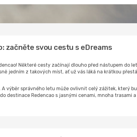
o: začněte svou cestu s eDreams
encao! Některé cesty začínají dlouho před nástupem do letad
ě jedním z takových míst, ať už vás láká na krátkou přestáv
k. A výběr správného letu může ovlivnit celý zážitek, který
do destinace Redencao s jasnými cenami, mnoha trasami a 