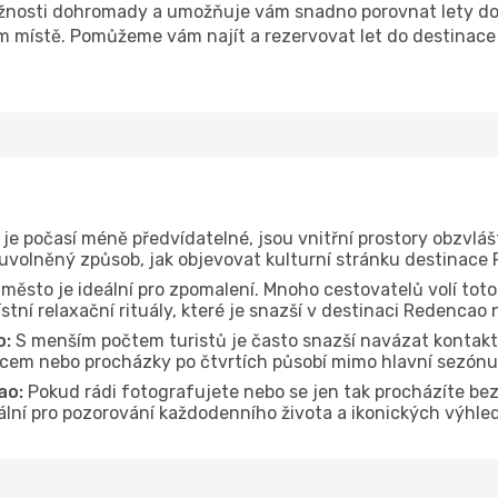
žnosti dohromady a umožňuje vám snadno porovnat lety do 
om místě. Pomůžeme vám najít a rezervovat let do destinace
je počasí méně předvídatelné, jsou vnitřní prostory obzvláš
 uvolněný způsob, jak objevovat kulturní stránku destinace
 město je ideální pro zpomalení. Mnoho cestovatelů volí toto
tní relaxační rituály, které je snazší v destinaci Redencao 
o:
S menším počtem turistů je často snazší navázat kontakt 
dcem nebo procházky po čtvrtích působí mimo hlavní sezónu
ao:
Pokud rádi fotografujete nebo se jen tak procházíte be
deální pro pozorování každodenního života a ikonických výhl