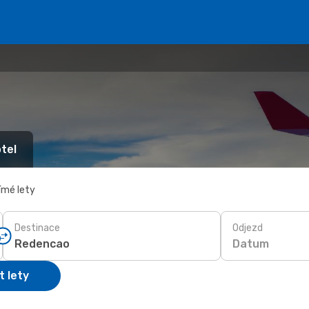
tel
ímé lety
Destinace
Odjezd
Datum
t lety