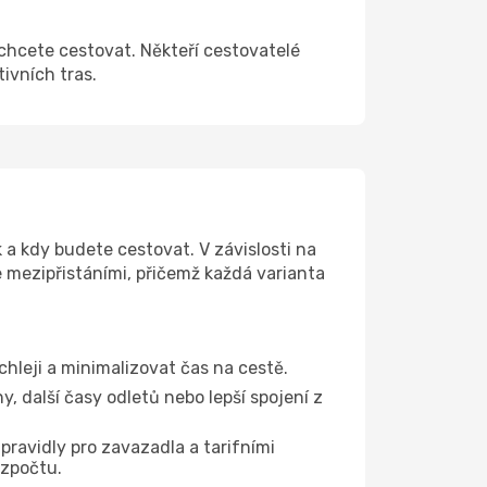
 chcete cestovat. Někteří cestovatelé
tivních tras.
 a kdy budete cestovat. V závislosti na
e mezipřistáními, přičemž každá varianta
chleji a minimalizovat čas na cestě.
, další časy odletů nebo lepší spojení z
pravidly pro zavazadla a tarifními
ozpočtu.