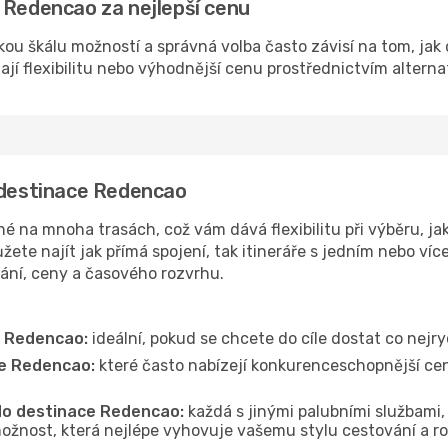
 Redencao za nejlepší cenu
kou škálu možností a správná volba často závisí na tom, jak
dají flexibilitu nebo výhodnější cenu prostřednictvím alterna
o destinace Redencao
 na mnoha trasách, což vám dává flexibilitu při výběru, jak
ete najít jak přímá spojení, tak itineráře s jedním nebo víc
vání, ceny a časového rozvrhu.
e Redencao:
ideální, pokud se chcete do cíle dostat co nejry
ce Redencao:
které často nabízejí konkurenceschopnější ceny
 do destinace Redencao:
každá s jinými palubními službami, 
ožnost, která nejlépe vyhovuje vašemu stylu cestování a r