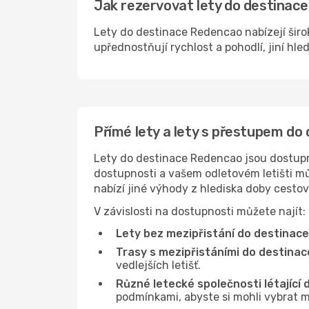
Jak rezervovat lety do destinace
Lety do destinace Redencao nabízejí širo
upřednostňují rychlost a pohodlí, jiní hle
Přímé lety a lety s přestupem d
Lety do destinace Redencao jsou dostupné
dostupnosti a vašem odletovém letišti můž
nabízí jiné výhody z hlediska doby cesto
V závislosti na dostupnosti můžete najít:
Lety bez mezipřistání do destinac
Trasy s mezipřistáními do destina
vedlejších letišť.
Různé letecké společnosti létající
podmínkami, abyste si mohli vybrat m