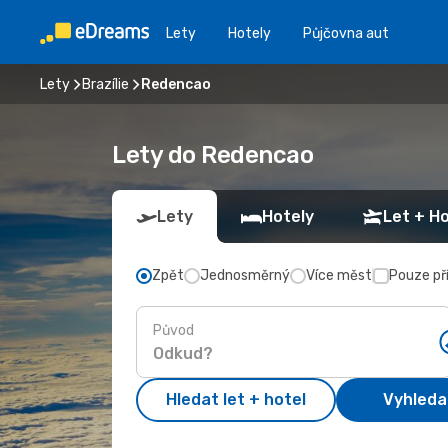
Lety
Hotely
Půjčovna aut
Lety
Brazílie
Redencao
Lety do Redencao
Lety
Hotely
Let + Ho
Zpět
Jednosměrný
Více měst
Pouze př
Původ
Hledat let + hotel
Vyhleda