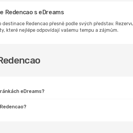
nace Redencao s eDreams
 destinace Redencao přesně podle svých představ. Rezervuj
sty, které nejlépe odpovídají vašemu tempu a zájmům.
o Redencao
stránkách eDreams?
o Redencao?