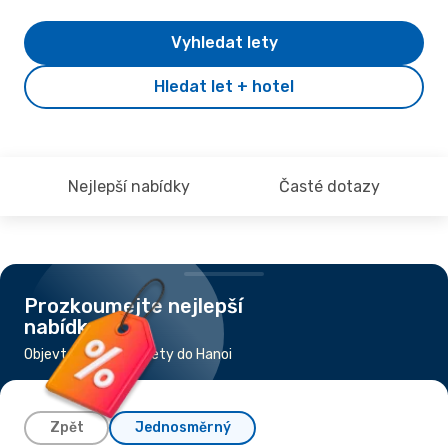
Vyhledat lety
Hledat let + hotel
Nejlepší nabídky
Časté dotazy
Prozkoumejte nejlepší
nabídky
Objevte nejlevnější lety do Hanoi
Zpět
Jednosměrný