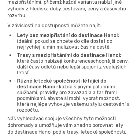
mezipřistáními, přičemž každá varianta nabízí jiné
výhody z hlediska doby cestování, ceny a časového
rozvrhu.
V závislosti na dostupnosti můžete najít:
Lety bez mezipřistání do destinace Hanoi:
ideální, pokud se chcete do cíle dostat co
nejrychleji a minimalizovat čas na cestě.
Trasy s mezipřistáními do destinace Hanoi:
které často nabízejí konkurenceschopnější ceny,
další časy odletů nebo lepší spojení z vedlejších
letišť.
Různé letecké společnosti létající do
destinace Hanoi:
každá s jinými palubními
službami, pravidly pro zavazadla a tarifními
podmínkami, abyste si mohli vybrat možnost,
která nejlépe vyhovuje vašemu stylu cestování a
rozpočtu.
Náš vyhledávač spojuje všechny tyto možnosti
dohromady a umožňuje vám snadno porovnat lety
do destinace Hanoi podle trasy, letecké společnosti,