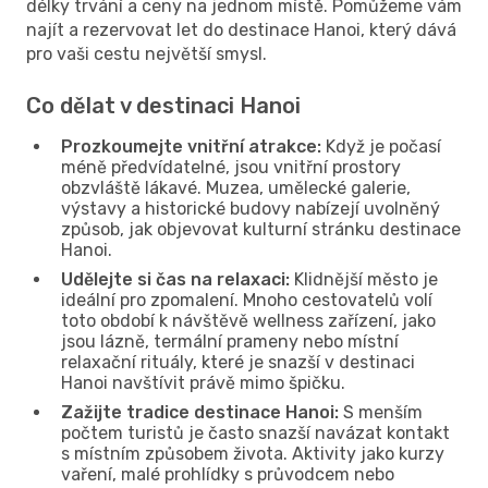
délky trvání a ceny na jednom místě. Pomůžeme vám
najít a rezervovat let do destinace Hanoi, který dává
pro vaši cestu největší smysl.
Co dělat v destinaci Hanoi
Prozkoumejte vnitřní atrakce:
Když je počasí
méně předvídatelné, jsou vnitřní prostory
obzvláště lákavé. Muzea, umělecké galerie,
výstavy a historické budovy nabízejí uvolněný
způsob, jak objevovat kulturní stránku destinace
Hanoi.
Udělejte si čas na relaxaci:
Klidnější město je
ideální pro zpomalení. Mnoho cestovatelů volí
toto období k návštěvě wellness zařízení, jako
jsou lázně, termální prameny nebo místní
relaxační rituály, které je snazší v destinaci
Hanoi navštívit právě mimo špičku.
Zažijte tradice destinace Hanoi:
S menším
počtem turistů je často snazší navázat kontakt
s místním způsobem života. Aktivity jako kurzy
vaření, malé prohlídky s průvodcem nebo