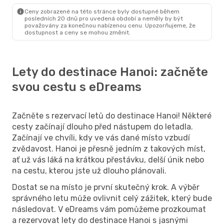
Hanoj
- Bangkok
Ceny zobrazené na této stránce byly dostupné během
posledních 20 dnů pro uvedená období a neměly by být
považovány za konečnou nabízenou cenu. Upozorňujeme, že
dostupnost a ceny se mohou změnit.
Lety do destinace Hanoi: začněte
svou cestu s eDreams
Začněte s rezervací letů do destinace Hanoi! Některé
cesty začínají dlouho před nástupem do letadla.
Začínají ve chvíli, kdy ve vás dané místo vzbudí
zvědavost. Hanoi je přesně jedním z takových míst,
ať už vás láká na krátkou přestávku, delší únik nebo
na cestu, kterou jste už dlouho plánovali.
Dostat se na místo je první skutečný krok. A výběr
správného letu může ovlivnit celý zážitek, který bude
následovat. V eDreams vám pomůžeme prozkoumat
a rezervovat lety do destinace Hanoi s jasnými