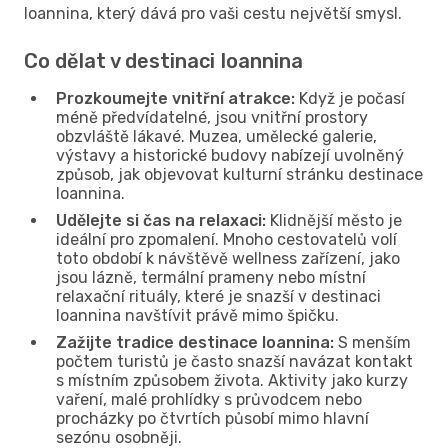
Ioannina, který dává pro vaši cestu největší smysl.
Co dělat v destinaci Ioannina
Prozkoumejte vnitřní atrakce:
Když je počasí
méně předvídatelné, jsou vnitřní prostory
obzvláště lákavé. Muzea, umělecké galerie,
výstavy a historické budovy nabízejí uvolněný
způsob, jak objevovat kulturní stránku destinace
Ioannina.
Udělejte si čas na relaxaci:
Klidnější město je
ideální pro zpomalení. Mnoho cestovatelů volí
toto období k návštěvě wellness zařízení, jako
jsou lázně, termální prameny nebo místní
relaxační rituály, které je snazší v destinaci
Ioannina navštívit právě mimo špičku.
Zažijte tradice destinace Ioannina:
S menším
počtem turistů je často snazší navázat kontakt
s místním způsobem života. Aktivity jako kurzy
vaření, malé prohlídky s průvodcem nebo
procházky po čtvrtích působí mimo hlavní
sezónu osobněji.