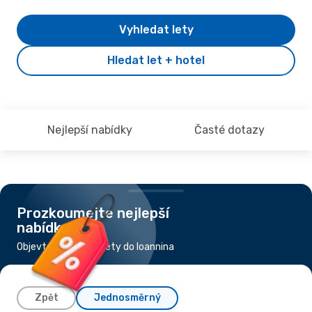
Vyhledat lety
Hledat let + hotel
Nejlepší nabídky
Časté dotazy
Prozkoumejte nejlepší
nabídky
Objevte nejlevnější lety do Ioannina
Zpět
Jednosměrný