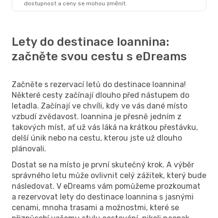
dostupnost a ceny se mohou změnit.
Ioánnina
- Praha
Lety do destinace Ioannina:
začněte svou cestu s eDreams
Začněte s rezervací letů do destinace Ioannina!
Některé cesty začínají dlouho před nástupem do
letadla. Začínají ve chvíli, kdy ve vás dané místo
vzbudí zvědavost. Ioannina je přesně jedním z
takových míst, ať už vás láká na krátkou přestávku,
delší únik nebo na cestu, kterou jste už dlouho
plánovali.
Dostat se na místo je první skutečný krok. A výběr
správného letu může ovlivnit celý zážitek, který bude
následovat. V eDreams vám pomůžeme prozkoumat
a rezervovat lety do destinace Ioannina s jasnými
cenami, mnoha trasami a možnostmi, které se