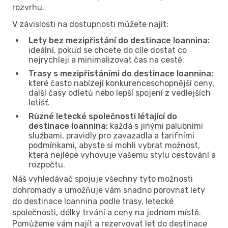
rozvrhu.
V závislosti na dostupnosti můžete najít:
Lety bez mezipřistání do destinace Ioannina:
ideální, pokud se chcete do cíle dostat co
nejrychleji a minimalizovat čas na cestě.
Trasy s mezipřistáními do destinace Ioannina:
které často nabízejí konkurenceschopnější ceny,
další časy odletů nebo lepší spojení z vedlejších
letišť.
Různé letecké společnosti létající do
destinace Ioannina:
každá s jinými palubními
službami, pravidly pro zavazadla a tarifními
podmínkami, abyste si mohli vybrat možnost,
která nejlépe vyhovuje vašemu stylu cestování a
rozpočtu.
Náš vyhledávač spojuje všechny tyto možnosti
dohromady a umožňuje vám snadno porovnat lety
do destinace Ioannina podle trasy, letecké
společnosti, délky trvání a ceny na jednom místě.
Pomůžeme vám najít a rezervovat let do destinace