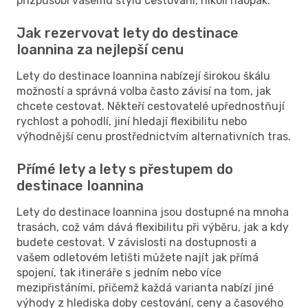
přizpůsobí vašemu stylu cestování, nikoli naopak.
Jak rezervovat lety do destinace
Ioannina za nejlepší cenu
Lety do destinace Ioannina nabízejí širokou škálu
možností a správná volba často závisí na tom, jak
chcete cestovat. Někteří cestovatelé upřednostňují
rychlost a pohodlí, jiní hledají flexibilitu nebo
výhodnější cenu prostřednictvím alternativních tras.
Přímé lety a lety s přestupem do
destinace Ioannina
Lety do destinace Ioannina jsou dostupné na mnoha
trasách, což vám dává flexibilitu při výběru, jak a kdy
budete cestovat. V závislosti na dostupnosti a
vašem odletovém letišti můžete najít jak přímá
spojení, tak itineráře s jedním nebo více
mezipřistáními, přičemž každá varianta nabízí jiné
výhody z hlediska doby cestování, ceny a časového