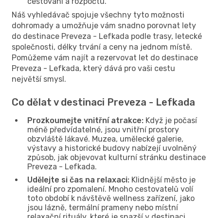
cestování a rozpočtu.
Náš vyhledávač spojuje všechny tyto možnosti
dohromady a umožňuje vám snadno porovnat lety
do destinace Preveza - Lefkada podle trasy, letecké
společnosti, délky trvání a ceny na jednom místě.
Pomůžeme vám najít a rezervovat let do destinace
Preveza - Lefkada, který dává pro vaši cestu
největší smysl.
Co dělat v destinaci Preveza - Lefkada
Prozkoumejte vnitřní atrakce:
Když je počasí
méně předvídatelné, jsou vnitřní prostory
obzvláště lákavé. Muzea, umělecké galerie,
výstavy a historické budovy nabízejí uvolněný
způsob, jak objevovat kulturní stránku destinace
Preveza - Lefkada.
Udělejte si čas na relaxaci:
Klidnější město je
ideální pro zpomalení. Mnoho cestovatelů volí
toto období k návštěvě wellness zařízení, jako
jsou lázně, termální prameny nebo místní
relaxační rituály, které je snazší v destinaci