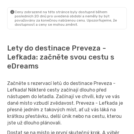
Vídeň
- Preveza - Lefkada
Austrian Airlines
Preveza - Lefkada
- Vídeň
Ceny zobrazené na této stránce byly dostupné během
posledních 20 dnů pro uvedená období a neměly by být
považovány za konečnou nabízenou cenu. Upozorňujeme, že
dostupnost a ceny se mohou změnit.
Lety do destinace Preveza -
Lefkada: začněte svou cestu s
eDreams
Začněte s rezervací letů do destinace Preveza -
Lefkada! Některé cesty začínají dlouho před
nástupem do letadla. Začínají ve chvíli, kdy ve vás
dané místo vzbudí zvědavost. Preveza - Lefkada je
přesně jedním z takových míst, ať už vás láká na
krátkou přestávku, delší únik nebo na cestu, kterou
jste už dlouho plánovali.
Dostat se na místo je první skutečný krok. A výběr