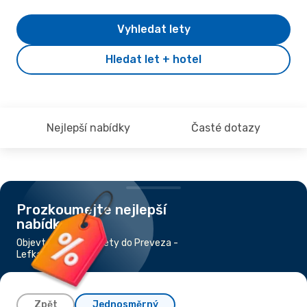
Vyhledat lety
Hledat let + hotel
Nejlepší nabídky
Časté dotazy
Prozkoumejte nejlepší
nabídky
Objevte nejlevnější lety do Preveza -
Lefkada
Zpět
Jednosměrný