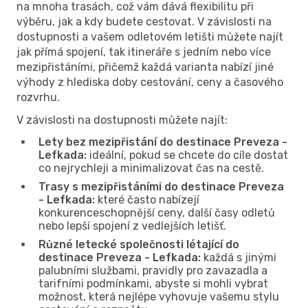
na mnoha trasách, což vám dává flexibilitu při
výběru, jak a kdy budete cestovat. V závislosti na
dostupnosti a vašem odletovém letišti můžete najít
jak přímá spojení, tak itineráře s jedním nebo více
mezipřistáními, přičemž každá varianta nabízí jiné
výhody z hlediska doby cestování, ceny a časového
rozvrhu.
V závislosti na dostupnosti můžete najít:
Lety bez mezipřistání do destinace Preveza -
Lefkada:
ideální, pokud se chcete do cíle dostat
co nejrychleji a minimalizovat čas na cestě.
Trasy s mezipřistáními do destinace Preveza
- Lefkada:
které často nabízejí
konkurenceschopnější ceny, další časy odletů
nebo lepší spojení z vedlejších letišť.
Různé letecké společnosti létající do
destinace Preveza - Lefkada:
každá s jinými
palubními službami, pravidly pro zavazadla a
tarifními podmínkami, abyste si mohli vybrat
možnost, která nejlépe vyhovuje vašemu stylu