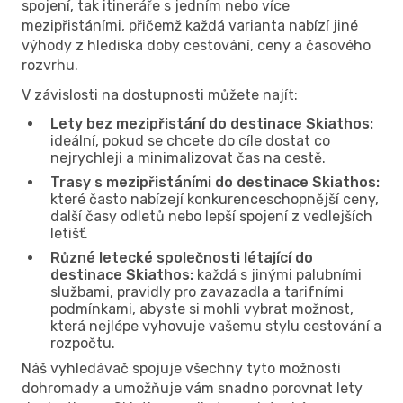
spojení, tak itineráře s jedním nebo více
mezipřistáními, přičemž každá varianta nabízí jiné
výhody z hlediska doby cestování, ceny a časového
rozvrhu.
V závislosti na dostupnosti můžete najít:
Lety bez mezipřistání do destinace Skiathos:
ideální, pokud se chcete do cíle dostat co
nejrychleji a minimalizovat čas na cestě.
Trasy s mezipřistáními do destinace Skiathos:
které často nabízejí konkurenceschopnější ceny,
další časy odletů nebo lepší spojení z vedlejších
letišť.
Různé letecké společnosti létající do
destinace Skiathos:
každá s jinými palubními
službami, pravidly pro zavazadla a tarifními
podmínkami, abyste si mohli vybrat možnost,
která nejlépe vyhovuje vašemu stylu cestování a
rozpočtu.
Náš vyhledávač spojuje všechny tyto možnosti
dohromady a umožňuje vám snadno porovnat lety