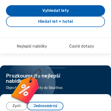
Vyhledat lety
Hledat let + hotel
Nejlepší nabídky
Časté dotazy
Prozkoumejte nejlepší
nabídky
Objevte nejlevnější lety do Skiathos
Zpět
Jednosměrný