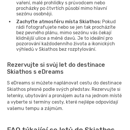
vaření, malé prohlídky s průvodcem nebo
procházky po čtvrtích působí mimo hlavní
sezónu osobněji.
Zachyťte atmosféru místa Skiathos:
Pokud
rádi fotografujete nebo se jen tak procházíte
bez pevného plánu, mimo sezónu vás čekají
klidnější ulice a méně davů. Je to ideální pro
pozorování každodenního života a ikonických
výhledů v Skiathos bez rozptylování.
Rezervujte si svůj let do destinace
Skiathos s eDreams
S eDreams si můžete naplánovat cestu do destinace
Skiathos přesně podle svých představ. Rezervujte si
letenky, ubytování a pronájem auta na jednom místě
a vyberte si termíny cesty, které nejlépe odpovídají
vašemu tempu a zájmům.
FAQ týkající se letů do Skiathos