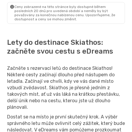
Skiathos
- Praha
Ceny zobrazené na této stránce byly dostupné během
posledních 20 dnů pro uvedená období a neměly by být
považovány za konečnou nabízenou cenu. Upozorňujeme, že
dostupnost a ceny se mohou změnit.
Lety do destinace Skiathos:
začněte svou cestu s eDreams
Začněte s rezervací letů do destinace Skiathos!
Některé cesty začínají dlouho před nástupem do
letadla. Začínají ve chvíli, kdy ve vás dané místo
vzbudí zvědavost. Skiathos je přesně jedním z
takových míst, ať už vás láká na krátkou přestávku,
delší únik nebo na cestu, kterou jste už dlouho
plánovali.
Dostat se na místo je první skutečný krok. A výběr
správného letu může ovlivnit celý zážitek, který bude
následovat. V eDreams vám pomůžeme prozkoumat