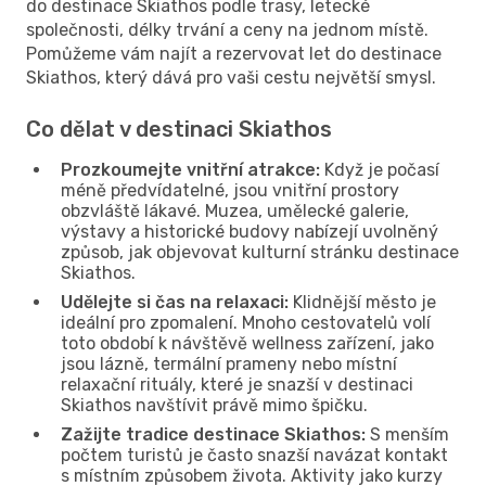
do destinace Skiathos podle trasy, letecké
společnosti, délky trvání a ceny na jednom místě.
Pomůžeme vám najít a rezervovat let do destinace
Skiathos, který dává pro vaši cestu největší smysl.
Co dělat v destinaci Skiathos
Prozkoumejte vnitřní atrakce:
Když je počasí
méně předvídatelné, jsou vnitřní prostory
obzvláště lákavé. Muzea, umělecké galerie,
výstavy a historické budovy nabízejí uvolněný
způsob, jak objevovat kulturní stránku destinace
Skiathos.
Udělejte si čas na relaxaci:
Klidnější město je
ideální pro zpomalení. Mnoho cestovatelů volí
toto období k návštěvě wellness zařízení, jako
jsou lázně, termální prameny nebo místní
relaxační rituály, které je snazší v destinaci
Skiathos navštívit právě mimo špičku.
Zažijte tradice destinace Skiathos:
S menším
počtem turistů je často snazší navázat kontakt
s místním způsobem života. Aktivity jako kurzy