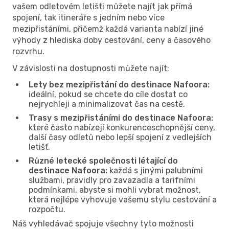
vašem odletovém letišti můžete najít jak přímá
spojení, tak itineráře s jedním nebo více
mezipřistáními, přičemž každá varianta nabízí jiné
výhody z hlediska doby cestování, ceny a časového
rozvrhu.
V závislosti na dostupnosti můžete najít:
Lety bez mezipřistání do destinace Nafoora:
ideální, pokud se chcete do cíle dostat co
nejrychleji a minimalizovat čas na cestě.
Trasy s mezipřistáními do destinace Nafoora:
které často nabízejí konkurenceschopnější ceny,
další časy odletů nebo lepší spojení z vedlejších
letišť.
Různé letecké společnosti létající do
destinace Nafoora:
každá s jinými palubními
službami, pravidly pro zavazadla a tarifními
podmínkami, abyste si mohli vybrat možnost,
která nejlépe vyhovuje vašemu stylu cestování a
rozpočtu.
Náš vyhledávač spojuje všechny tyto možnosti