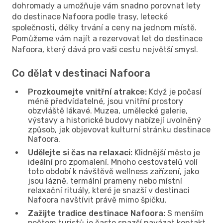
dohromady a umožňuje vám snadno porovnat lety
do destinace Nafoora podle trasy, letecké
společnosti, délky trvání a ceny na jednom místě.
Pomůžeme vám najít a rezervovat let do destinace
Nafoora, který dává pro vaši cestu největší smysl.
Co dělat v destinaci Nafoora
Prozkoumejte vnitřní atrakce:
Když je počasí
méně předvídatelné, jsou vnitřní prostory
obzvláště lákavé. Muzea, umělecké galerie,
výstavy a historické budovy nabízejí uvolněný
způsob, jak objevovat kulturní stránku destinace
Nafoora.
Udělejte si čas na relaxaci:
Klidnější město je
ideální pro zpomalení. Mnoho cestovatelů volí
toto období k návštěvě wellness zařízení, jako
jsou lázně, termální prameny nebo místní
relaxační rituály, které je snazší v destinaci
Nafoora navštívit právě mimo špičku.
Zažijte tradice destinace Nafoora:
S menším
počtem turistů je často snazší navázat kontakt