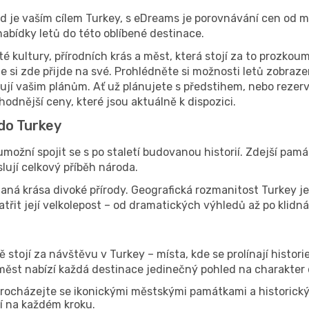
d je vaším cílem Turkey, s eDreams je porovnávání cen od m
abídky letů do této oblíbené destinace.
é kultury, přírodních krás a měst, která stojí za to prozko
 si zde přijde na své. Prohlédněte si možnosti letů zobraze
ují vašim plánům. Ať už plánujete s předstihem, nebo rezervu
odnější ceny, které jsou aktuálně k dispozici.
 do Turkey
ožní spojit se s po staletí budovanou historií. Zdejší pamá
lují celkový příběh národa.
á krása divoké přírody. Geografická rozmanitost Turkey je h
patřit její velkolepost – od dramatických výhledů až po klidná
 stojí za návštěvu v Turkey – místa, kde se prolínají historie
 měst nabízí každá destinace jedinečný pohled na charakter
Procházejte se ikonickými městskými památkami a historickým
ví na každém kroku.