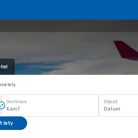
tel
ímé lety
Destinace
Odjezd
Datum
t lety