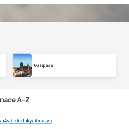
Gazipasa
inace A–Z
ya
Aydın
Antakya
Amasya