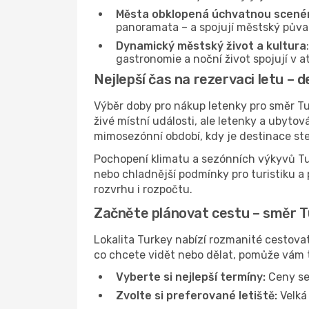
Města obklopená úchvatnou scenér
panoramata – a spojují městský půvab
Dynamický městský život a kultura
gastronomie a noční život spojují v a
Nejlepší čas na rezervaci letu – 
Výběr doby pro nákup letenky pro směr Tur
živé místní události, ale letenky a ubyto
mimosezónní období, kdy je destinace ste
Pochopení klimatu a sezónních výkyvů Tur
nebo chladnější podmínky pro turistiku a
rozvrhu i rozpočtu.
Začněte plánovat cestu – směr 
Lokalita Turkey nabízí rozmanité cestovat
co chcete vidět nebo dělat, pomůže vám t
Vyberte si nejlepší termíny:
Ceny se 
Zvolte si preferované letiště:
Velká 