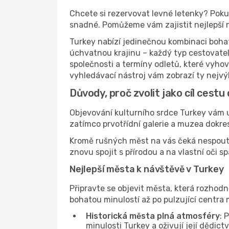
Chcete si rezervovat levné letenky? Poku
snadné. Pomůžeme vám zajistit nejlepší n
Turkey nabízí jedinečnou kombinaci bohat
úchvatnou krajinu – každý typ cestovatele
společnosti a termíny odletů, které vyhov
vyhledávací nástroj vám zobrazí ty nejvýh
Důvody, proč zvolit jako cíl cestu
Objevování kulturního srdce Turkey vám um
zatímco prvotřídní galerie a muzea dokres
Kromě rušných měst na vás čeká nespoutan
znovu spojit s přírodou a na vlastní oči s
Nejlepší města k návštěvě v Turkey
Připravte se objevit města, která rozhodně
bohatou minulostí až po pulzující centra
Historická města plná atmosféry
: 
minulosti Turkey a oživují její dědict