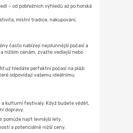
edí – od pobřežních výhledů až po horská
tivita, místní tradice, nakupování,
óny často nabízejí nejslunnější počasí a
í a nižším cenám, zvažte vedlejší nebo
 už hledáte perfektní počasí na pláži
které odpovídají vašemu ideálnímu
 a kulturní festivaly. Když budete vědět,
ní dopravy.
m pomůže najít levnější lety.
ostí a potenciálně nižší ceny.