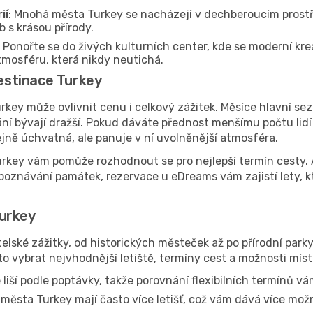
ií
: Mnohá města Turkey se nacházejí v dechberoucím prostř
 s krásou přírody.
: Ponořte se do živých kulturních center, kde se moderní krea
tmosféru, která nikdy neutichá.
destinace Turkey
key může ovlivnit cenu i celkový zážitek. Měsíce hlavní sez
vání bývají dražší. Pokud dáváte přednost menšímu počtu lid
jně úchvatná, ale panuje v ní uvolněnější atmosféra.
key vám pomůže rozhodnout se pro nejlepší termín cesty. Ať
 poznávání památek, rezervace u eDreams vám zajistí lety, 
Turkey
elské zážitky, od historických městeček až po přírodní parky
o vybrat nejvhodnější letiště, termíny cest a možnosti míst
liší podle poptávky, takže porovnání flexibilních termínů vá
města Turkey mají často více letišť, což vám dává více možn