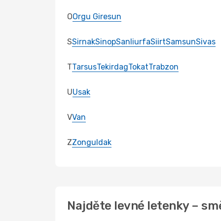
O
Orgu Giresun
S
Sirnak
Sinop
Sanliurfa
Siirt
Samsun
Sivas
T
Tarsus
Tekirdag
Tokat
Trabzon
U
Usak
V
Van
Z
Zonguldak
Najděte levné letenky – sm