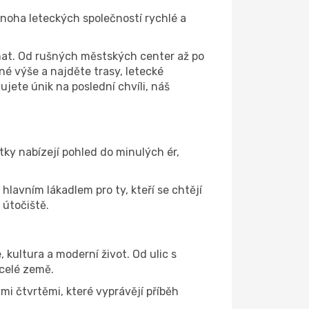
noha leteckých společností rychlé a
umat. Od rušných městských center až po
né výše a najděte trasy, letecké
jete únik na poslední chvíli, náš
tky nabízejí pohled do minulých ér,
lavním lákadlem pro ty, kteří se chtějí
 útočiště.
, kultura a moderní život. Od ulic s
 celé země.
i čtvrtěmi, které vyprávějí příběh