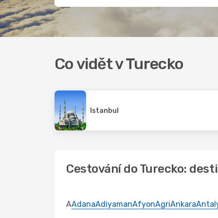
Co vidět v Turecko
Istanbul
Cestování do Turecko: dest
A
Adana
Adiyaman
Afyon
Agri
Ankara
Antal