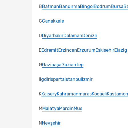
B
Batman
Bandırma
Bingol
Bodrum
Bursa
Ba
C
Canakkale
D
Diyarbakır
Dalaman
Denizli
E
Edremit
Erzincan
Erzurum
Eskisehir
Elazig
G
Gazipaşa
Gaziantep
I
Igdir
Isparta
Istanbul
Izmir
K
Kaisery
Kahramanmaras
Kocaeli
Kastamo
M
Malatya
Mardin
Mus
N
Nevşehir