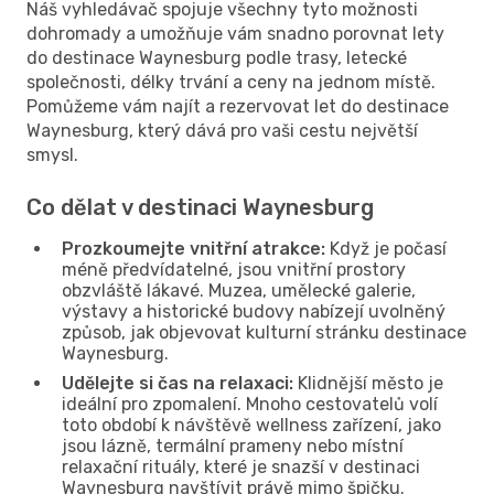
Náš vyhledávač spojuje všechny tyto možnosti
dohromady a umožňuje vám snadno porovnat lety
do destinace Waynesburg podle trasy, letecké
společnosti, délky trvání a ceny na jednom místě.
Pomůžeme vám najít a rezervovat let do destinace
Waynesburg, který dává pro vaši cestu největší
smysl.
Co dělat v destinaci Waynesburg
Prozkoumejte vnitřní atrakce:
Když je počasí
méně předvídatelné, jsou vnitřní prostory
obzvláště lákavé. Muzea, umělecké galerie,
výstavy a historické budovy nabízejí uvolněný
způsob, jak objevovat kulturní stránku destinace
Waynesburg.
Udělejte si čas na relaxaci:
Klidnější město je
ideální pro zpomalení. Mnoho cestovatelů volí
toto období k návštěvě wellness zařízení, jako
jsou lázně, termální prameny nebo místní
relaxační rituály, které je snazší v destinaci
Waynesburg navštívit právě mimo špičku.