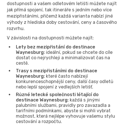
dostupnosti a vašem odletovém letišti můžete najít
jak přímá spojení, tak itineráře s jedním nebo více
mezipřistáními, přičemž každá varianta nabízí jiné
výhody z hlediska doby cestování, ceny a časového
rozvrhu.
V závislosti na dostupnosti můžete najít:
Lety bez mezipřistání do destinace
Waynesburg:
ideální, pokud se chcete do cíle
dostat co nejrychleji a minimalizovat čas na
cestě.
Trasy s mezipřistáními do destinace
Waynesburg:
které často nabízejí
konkurenceschopnější ceny, další časy odletů
nebo lepší spojení z vedlejších letišť.
Různé letecké společnosti létající do
destinace Waynesburg:
každá s jinými
palubními službami, pravidly pro zavazadla a
tarifními podmínkami, abyste si mohli vybrat
možnost, která nejlépe vyhovuje vašemu stylu
cestování a rozpočtu.