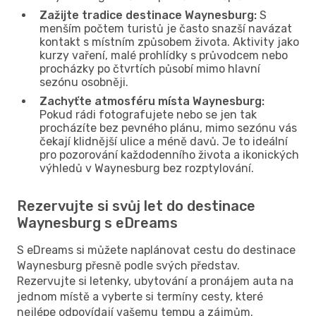
Zažijte tradice destinace Waynesburg:
S
menším počtem turistů je často snazší navázat
kontakt s místním způsobem života. Aktivity jako
kurzy vaření, malé prohlídky s průvodcem nebo
procházky po čtvrtích působí mimo hlavní
sezónu osobněji.
Zachyťte atmosféru místa Waynesburg:
Pokud rádi fotografujete nebo se jen tak
procházíte bez pevného plánu, mimo sezónu vás
čekají klidnější ulice a méně davů. Je to ideální
pro pozorování každodenního života a ikonických
výhledů v Waynesburg bez rozptylování.
Rezervujte si svůj let do destinace
Waynesburg s eDreams
S eDreams si můžete naplánovat cestu do destinace
Waynesburg přesně podle svých představ.
Rezervujte si letenky, ubytování a pronájem auta na
jednom místě a vyberte si termíny cesty, které
nejlépe odpovídají vašemu tempu a zájmům.