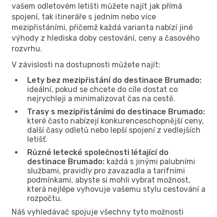
vašem odletovém letišti můžete najít jak přímá
spojení, tak itineráře s jedním nebo více
mezipřistáními, přičemž každá varianta nabízí jiné
výhody z hlediska doby cestování, ceny a časového
rozvrhu.
V závislosti na dostupnosti můžete najít:
Lety bez mezipřistání do destinace Brumado:
ideální, pokud se chcete do cíle dostat co
nejrychleji a minimalizovat čas na cestě.
Trasy s mezipřistáními do destinace Brumado:
které často nabízejí konkurenceschopnější ceny,
další časy odletů nebo lepší spojení z vedlejších
letišť.
Různé letecké společnosti létající do
destinace Brumado:
každá s jinými palubními
službami, pravidly pro zavazadla a tarifními
podmínkami, abyste si mohli vybrat možnost,
která nejlépe vyhovuje vašemu stylu cestování a
rozpočtu.
Náš vyhledávač spojuje všechny tyto možnosti