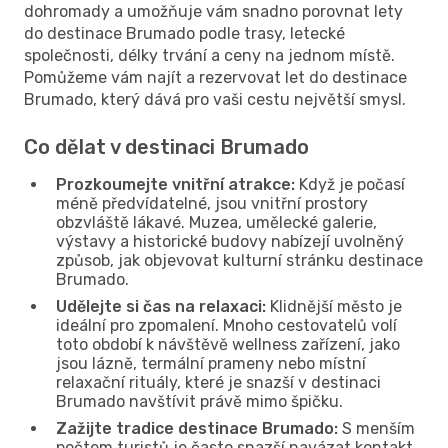
dohromady a umožňuje vám snadno porovnat lety
do destinace Brumado podle trasy, letecké
společnosti, délky trvání a ceny na jednom místě.
Pomůžeme vám najít a rezervovat let do destinace
Brumado, který dává pro vaši cestu největší smysl.
Co dělat v destinaci Brumado
Prozkoumejte vnitřní atrakce:
Když je počasí
méně předvídatelné, jsou vnitřní prostory
obzvláště lákavé. Muzea, umělecké galerie,
výstavy a historické budovy nabízejí uvolněný
způsob, jak objevovat kulturní stránku destinace
Brumado.
Udělejte si čas na relaxaci:
Klidnější město je
ideální pro zpomalení. Mnoho cestovatelů volí
toto období k návštěvě wellness zařízení, jako
jsou lázně, termální prameny nebo místní
relaxační rituály, které je snazší v destinaci
Brumado navštívit právě mimo špičku.
Zažijte tradice destinace Brumado:
S menším
počtem turistů je často snazší navázat kontakt