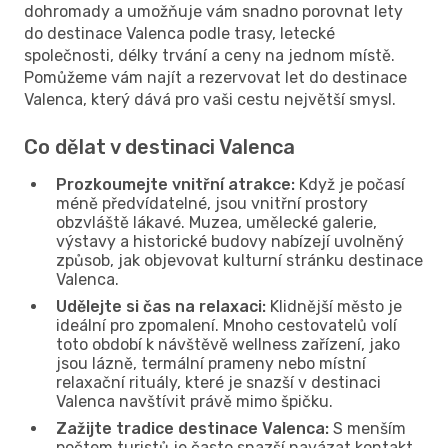
dohromady a umožňuje vám snadno porovnat lety
do destinace Valenca podle trasy, letecké
společnosti, délky trvání a ceny na jednom místě.
Pomůžeme vám najít a rezervovat let do destinace
Valenca, který dává pro vaši cestu největší smysl.
Co dělat v destinaci Valenca
Prozkoumejte vnitřní atrakce:
Když je počasí
méně předvídatelné, jsou vnitřní prostory
obzvláště lákavé. Muzea, umělecké galerie,
výstavy a historické budovy nabízejí uvolněný
způsob, jak objevovat kulturní stránku destinace
Valenca.
Udělejte si čas na relaxaci:
Klidnější město je
ideální pro zpomalení. Mnoho cestovatelů volí
toto období k návštěvě wellness zařízení, jako
jsou lázně, termální prameny nebo místní
relaxační rituály, které je snazší v destinaci
Valenca navštívit právě mimo špičku.
Zažijte tradice destinace Valenca:
S menším
počtem turistů je často snazší navázat kontakt