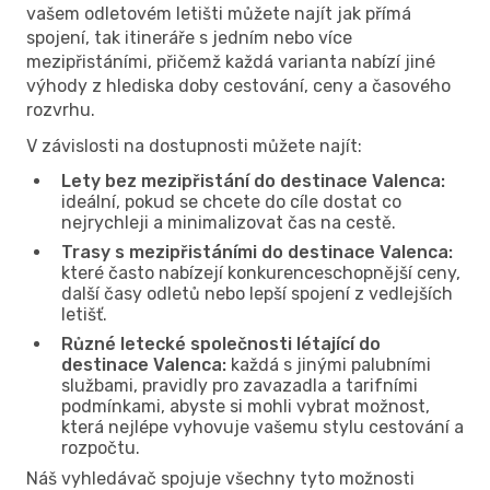
vašem odletovém letišti můžete najít jak přímá
spojení, tak itineráře s jedním nebo více
mezipřistáními, přičemž každá varianta nabízí jiné
výhody z hlediska doby cestování, ceny a časového
rozvrhu.
V závislosti na dostupnosti můžete najít:
Lety bez mezipřistání do destinace Valenca:
ideální, pokud se chcete do cíle dostat co
nejrychleji a minimalizovat čas na cestě.
Trasy s mezipřistáními do destinace Valenca:
které často nabízejí konkurenceschopnější ceny,
další časy odletů nebo lepší spojení z vedlejších
letišť.
Různé letecké společnosti létající do
destinace Valenca:
každá s jinými palubními
službami, pravidly pro zavazadla a tarifními
podmínkami, abyste si mohli vybrat možnost,
která nejlépe vyhovuje vašemu stylu cestování a
rozpočtu.
Náš vyhledávač spojuje všechny tyto možnosti