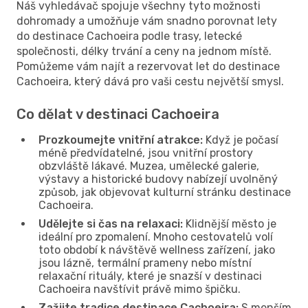
Náš vyhledávač spojuje všechny tyto možnosti
dohromady a umožňuje vám snadno porovnat lety
do destinace Cachoeira podle trasy, letecké
společnosti, délky trvání a ceny na jednom místě.
Pomůžeme vám najít a rezervovat let do destinace
Cachoeira, který dává pro vaši cestu největší smysl.
Co dělat v destinaci Cachoeira
Prozkoumejte vnitřní atrakce:
Když je počasí
méně předvídatelné, jsou vnitřní prostory
obzvláště lákavé. Muzea, umělecké galerie,
výstavy a historické budovy nabízejí uvolněný
způsob, jak objevovat kulturní stránku destinace
Cachoeira.
Udělejte si čas na relaxaci:
Klidnější město je
ideální pro zpomalení. Mnoho cestovatelů volí
toto období k návštěvě wellness zařízení, jako
jsou lázně, termální prameny nebo místní
relaxační rituály, které je snazší v destinaci
Cachoeira navštívit právě mimo špičku.
Zažijte tradice destinace Cachoeira:
S menším