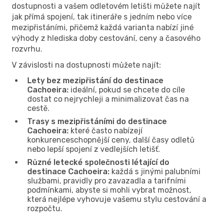
dostupnosti a vašem odletovém letišti můžete najít
jak přímá spojení, tak itineráře s jedním nebo více
mezipřistáními, přičemž každá varianta nabízí jiné
výhody z hlediska doby cestování, ceny a časového
rozvrhu.
V závislosti na dostupnosti můžete najít:
Lety bez mezipřistání do destinace
Cachoeira:
ideální, pokud se chcete do cíle
dostat co nejrychleji a minimalizovat čas na
cestě.
Trasy s mezipřistáními do destinace
Cachoeira:
které často nabízejí
konkurenceschopnější ceny, další časy odletů
nebo lepší spojení z vedlejších letišť.
Různé letecké společnosti létající do
destinace Cachoeira:
každá s jinými palubními
službami, pravidly pro zavazadla a tarifními
podmínkami, abyste si mohli vybrat možnost,
která nejlépe vyhovuje vašemu stylu cestování a
rozpočtu.