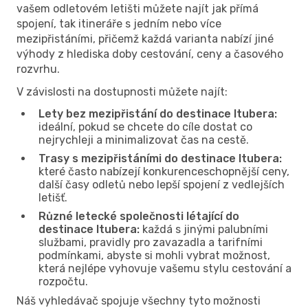
vašem odletovém letišti můžete najít jak přímá
spojení, tak itineráře s jedním nebo více
mezipřistáními, přičemž každá varianta nabízí jiné
výhody z hlediska doby cestování, ceny a časového
rozvrhu.
V závislosti na dostupnosti můžete najít:
Lety bez mezipřistání do destinace Itubera:
ideální, pokud se chcete do cíle dostat co
nejrychleji a minimalizovat čas na cestě.
Trasy s mezipřistáními do destinace Itubera:
které často nabízejí konkurenceschopnější ceny,
další časy odletů nebo lepší spojení z vedlejších
letišť.
Různé letecké společnosti létající do
destinace Itubera:
každá s jinými palubními
službami, pravidly pro zavazadla a tarifními
podmínkami, abyste si mohli vybrat možnost,
která nejlépe vyhovuje vašemu stylu cestování a
rozpočtu.
Náš vyhledávač spojuje všechny tyto možnosti