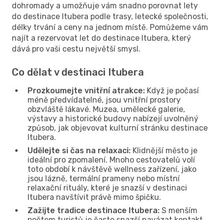
dohromady a umožňuje vám snadno porovnat lety
do destinace Itubera podle trasy, letecké společnosti,
délky trvání a ceny na jednom místě. Pomůžeme vám
najít a rezervovat let do destinace Itubera, který
dává pro vaši cestu největší smysl.
Co dělat v destinaci Itubera
Prozkoumejte vnitřní atrakce:
Když je počasí
méně předvídatelné, jsou vnitřní prostory
obzvláště lákavé. Muzea, umělecké galerie,
výstavy a historické budovy nabízejí uvolněný
způsob, jak objevovat kulturní stránku destinace
Itubera.
Udělejte si čas na relaxaci:
Klidnější město je
ideální pro zpomalení. Mnoho cestovatelů volí
toto období k návštěvě wellness zařízení, jako
jsou lázně, termální prameny nebo místní
relaxační rituály, které je snazší v destinaci
Itubera navštívit právě mimo špičku.
Zažijte tradice destinace Itubera:
S menším
počtem turistů je často snazší navázat kontakt