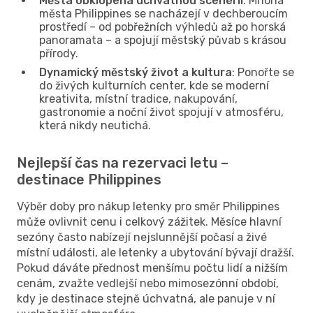
Města obklopená úchvatnou scenérií
: Mnohá
města Philippines se nacházejí v dechberoucím
prostředí – od pobřežních výhledů až po horská
panoramata – a spojují městský půvab s krásou
přírody.
Dynamický městský život a kultura
: Ponořte se
do živých kulturních center, kde se moderní
kreativita, místní tradice, nakupování,
gastronomie a noční život spojují v atmosféru,
která nikdy neutichá.
Nejlepší čas na rezervaci letu –
destinace Philippines
Výběr doby pro nákup letenky pro směr Philippines
může ovlivnit cenu i celkový zážitek. Měsíce hlavní
sezóny často nabízejí nejslunnější počasí a živé
místní události, ale letenky a ubytování bývají dražší.
Pokud dáváte přednost menšímu počtu lidí a nižším
cenám, zvažte vedlejší nebo mimosezónní období,
kdy je destinace stejně úchvatná, ale panuje v ní