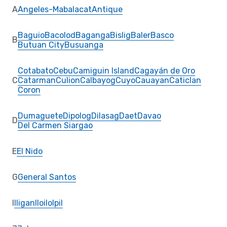
A
Angeles-Mabalacat
Antique
Baguio
Bacolod
Baganga
Bislig
Baler
Basco
B
Butuan City
Busuanga
Cotabato
Cebu
Camiguin Island
Cagayán de Oro
C
Catarman
Culion
Calbayog
Cuyo
Cauayan
Caticlan
Coron
Dumaguete
Dipolog
Dilasag
Daet
Davao
D
Del Carmen Siargao
E
El Nido
G
General Santos
I
Iligan
Iloilo
Ipil