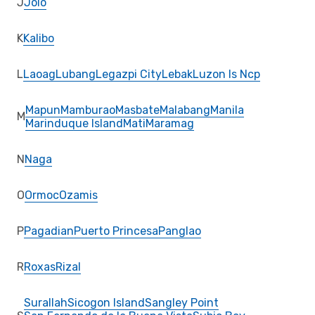
J
Jolo
K
Kalibo
L
Laoag
Lubang
Legazpi City
Lebak
Luzon Is Ncp
Mapun
Mamburao
Masbate
Malabang
Manila
M
Marinduque Island
Mati
Maramag
N
Naga
O
Ormoc
Ozamis
P
Pagadian
Puerto Princesa
Panglao
R
Roxas
Rizal
Surallah
Sicogon Island
Sangley Point