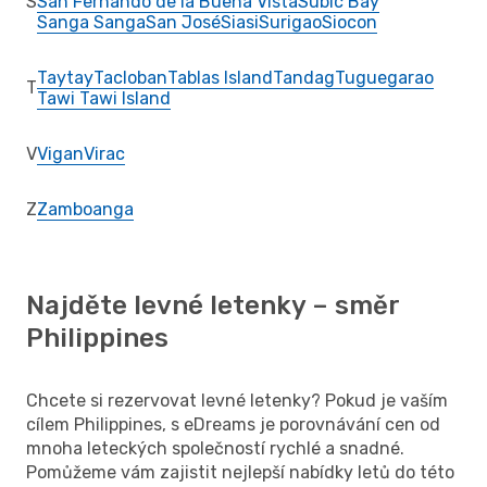
S
San Fernando de la Buena Vista
Subic Bay
Sanga Sanga
San José
Siasi
Surigao
Siocon
Taytay
Tacloban
Tablas Island
Tandag
Tuguegarao
T
Tawi Tawi Island
V
Vigan
Virac
Z
Zamboanga
Najděte levné letenky – směr
Philippines
Chcete si rezervovat levné letenky? Pokud je vaším
cílem Philippines, s eDreams je porovnávání cen od
mnoha leteckých společností rychlé a snadné.
Pomůžeme vám zajistit nejlepší nabídky letů do této