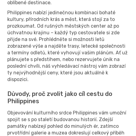
oblíbené destinace.
Philippines nabízí jedinečnou kombinaci bohaté
kultury, přírodních krás a měst, která stojí za to
prozkoumat. Od rušných městských center až po
úchvatnou krajinu – každý typ cestovatele si zde
přijde na své. Prohlédněte si možnosti letů
zobrazené výše a najděte trasy, letecké společnosti
a termíny odletů, které vyhovují vašim plánům. Ať už
plánujete s předstihem, nebo rezervujete únik na
poslední chvíli, náš vyhledávací nástroj vám zobrazí
ty nejvýhodnější ceny, které jsou aktuálně k
dispozici.
Důvody, proč zvolit jako cíl cestu do
Philippines
Objevování kulturního srdce Philippines vám umožní
spojit se s po staletí budovanou historií. Zdejší
památky nabízejí pohled do minulých ér, zatímco
prvotřídní galerie a muzea dokreslují celkový příběh