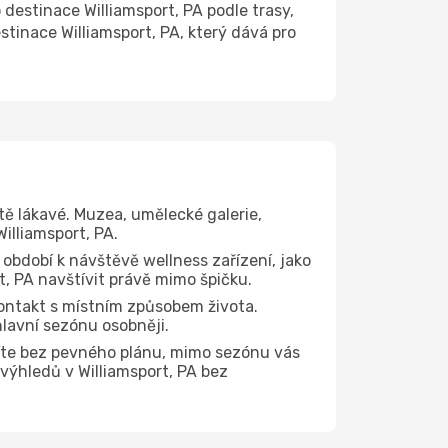
estinace Williamsport, PA podle trasy,
tinace Williamsport, PA, který dává pro
tě lákavé. Muzea, umělecké galerie,
illiamsport, PA.
 období k návštěvě wellness zařízení, jako
rt, PA navštívit právě mimo špičku.
ontakt s místním způsobem života.
hlavní sezónu osobněji.
íte bez pevného plánu, mimo sezónu vás
 výhledů v Williamsport, PA bez