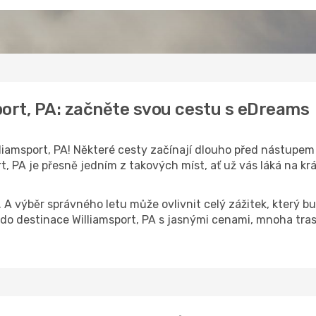
port, PA: začněte svou cestu s eDreams
liamsport, PA! Některé cesty začínají dlouho před nástupem do
, PA je přesně jedním z takových míst, ať už vás láká na krá
k. A výběr správného letu může ovlivnit celý zážitek, který
o destinace Williamsport, PA s jasnými cenami, mnoha tras