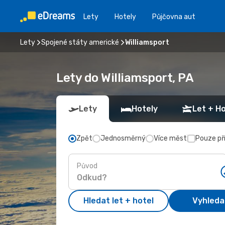
Lety
Hotely
Půjčovna aut
Lety
Spojené státy americké
Williamsport
Lety do Williamsport, PA
Lety
Hotely
Let + Ho
Zpět
Jednosměrný
Více měst
Pouze př
Původ
Hledat let + hotel
Vyhleda