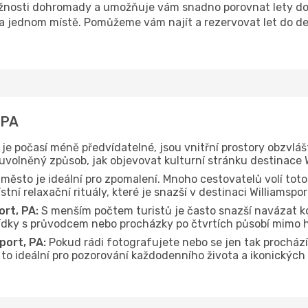
nosti dohromady a umožňuje vám snadno porovnat lety do d
na jednom místě. Pomůžeme vám najít a rezervovat let do des
 PA
je počasí méně předvídatelné, jsou vnitřní prostory obzvláš
uvolněný způsob, jak objevovat kulturní stránku destinace W
 město je ideální pro zpomalení. Mnoho cestovatelů volí toto
ní relaxační rituály, které je snazší v destinaci Williamspo
ort, PA:
S menším počtem turistů je často snazší navázat k
hlídky s průvodcem nebo procházky po čtvrtích působí mimo 
port, PA:
Pokud rádi fotografujete nebo se jen tak procház
e to ideální pro pozorování každodenního života a ikonických