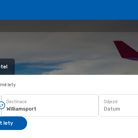
tel
ímé lety
Destinace
Odjezd
Datum
t lety