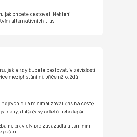
m, jak chcete cestovat. Někteří
tvím alternativních tras.
u, jak a kdy budete cestovat. V závislosti
více mezipřistáními, přičemž každá
 nejrychleji a minimalizovat čas na cestě.
í ceny, další časy odletů nebo lepší
bami, pravidly pro zavazadla a tarifními
ozpočtu.