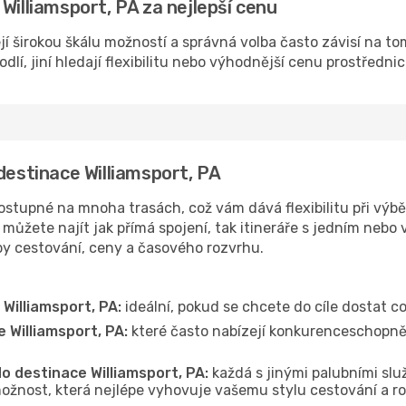
Williamsport, PA za nejlepší cenu
jí širokou škálu možností a správná volba často závisí na to
lí, jiní hledají flexibilitu nebo výhodnější cenu prostřednic
destinace Williamsport, PA
ostupné na mnoha trasách, což vám dává flexibilitu při výběr
můžete najít jak přímá spojení, tak itineráře s jedním nebo 
oby cestování, ceny a časového rozvrhu.
Williamsport, PA:
ideální, pokud se chcete do cíle dostat co
 Williamsport, PA:
které často nabízejí konkurenceschopnějš
do destinace Williamsport, PA:
každá s jinými palubními služ
ožnost, která nejlépe vyhovuje vašemu stylu cestování a r